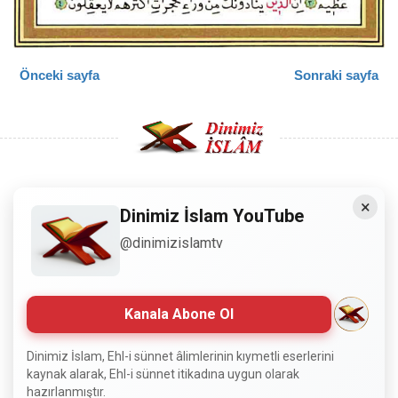
Önceki sayfa
Sonraki sayfa
×
Copyright © 2008 - Dinimiz İslam. Her Hakkı Saklıdır.
Dinimiz İslam YouTube
@dinimizislamtv
Sitemizdeki bilgiler, bütün insanların istifadesi için
hazırlanmıştır. Orijinaline sadık kalmak şartıyla, izin
almaya gerek kalmadan, herkes istediği gibi alıp istifade
edebilir.
Kanala Abone Ol
Normal Siteyi Göster
Dinimiz İslam, Ehl-i sünnet âlimlerinin kıymetli eserlerini
kaynak alarak, Ehl-i sünnet itikadına uygun olarak
hazırlanmıştır.