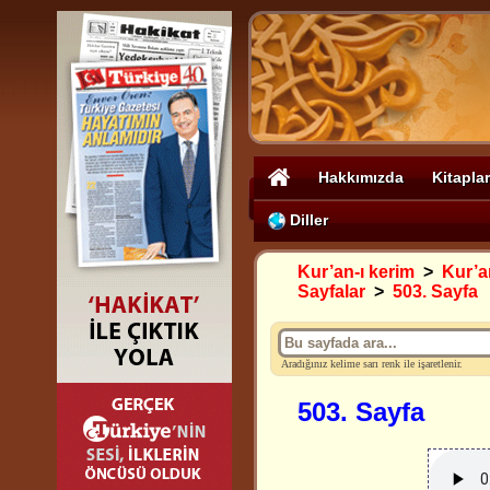
Hakkımızda
Kitaplar
Diller
Kur’an-ı kerim
>
Kur’an
Sayfalar
>
503. Sayfa
Aradığınız kelime sarı renk ile işaretlenir.
503. Sayfa