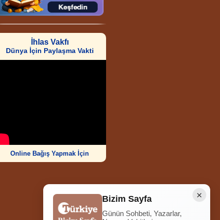
İhlas Vakfı
Dünya İçin Paylaşma Vakti
Online Bağış Yapmak İçin
×
Bizim Sayfa
Günün Sohbeti, Yazarlar,
Ziyaretçi Sayısı
252.012.115