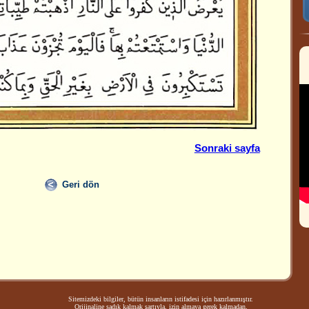
Sonraki sayfa
Geri dön
Sitemizdeki bilgiler, bütün insanların istifadesi için hazırlanmıştır.
Orijinaline sadık kalmak şartıyla, izin almaya gerek kalmadan,