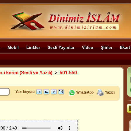
Mobil
Linkler
Sesli Yayınlar
Video
Şiirler
Ekart
-ı kerim (Sesli ve Yazılı)
>
501-550.
Yazı boyutu
WhatsApp
Yazıcı