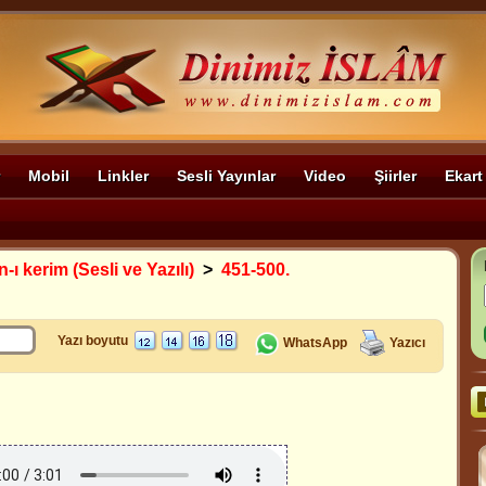
Mobil
Linkler
Sesli Yayınlar
Video
Şiirler
Ekart
-ı kerim (Sesli ve Yazılı)
>
451-500.
Yazı boyutu
WhatsApp
Yazıcı