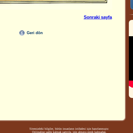
Sonraki sayfa
Geri dön
Sitemizdeki bilgiler, bütün insanların istifadesi için hazırlanmıştır.
Orijinaline sadık kalmak şartıyla, izin almaya gerek kalmadan,