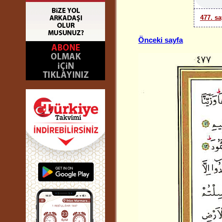
477. sa
Önceki sayfa