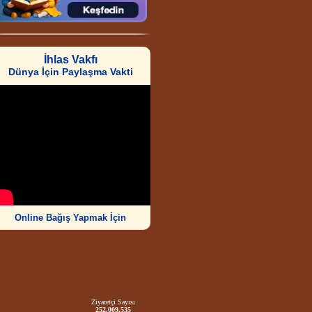
İhlas Vakfı
Dünya İçin Paylaşma Vakti
Online Bağış Yapmak İçin
Ziyaretçi Sayısı
252.009.535