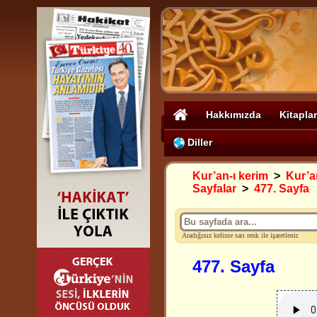
Hakkımızda
Kitaplar
Diller
Kur’an-ı kerim
>
Kur’an
Sayfalar
>
477. Sayfa
Aradığınız kelime sarı renk ile işaretlenir.
477. Sayfa