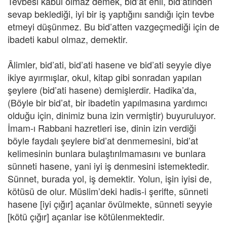
Tevbesi kabul olmaz demek, bid’at ehli, bid’atinden
sevap beklediği, iyi bir iş yaptığını sandığı için tevbe
etmeyi düşünmez. Bu bid’atten vazgeçmediği için de
ibadeti kabul olmaz, demektir.
Âlimler, bid’ati, bid’ati hasene ve bid’ati seyyie diye
ikiye ayırmışlar, okul, kitap gibi sonradan yapılan
şeylere (bid’ati hasene) demişlerdir. Hadika’da,
(Böyle bir bid’at, bir ibadetin yapılmasına yardımcı
olduğu için, dinimiz buna izin vermiştir) buyuruluyor.
İmam-ı Rabbani hazretleri ise, dinin izin verdiği
böyle faydalı şeylere bid’at denmemesini, bid’at
kelimesinin bunlara bulaştırılmamasını ve bunlara
sünneti hasene, yani iyi iş denmesini istemektedir.
Sünnet, burada yol, iş demektir. Yolun, işin iyisi de,
kötüsü de olur. Müslim’deki hadis-i şerifte, sünneti
hasene [iyi çığır] açanlar övülmekte, sünneti seyyie
[kötü çığır] açanlar ise kötülenmektedir.