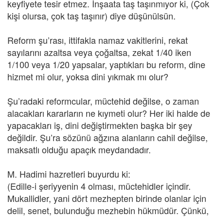
keyfiyete tesir etmez. İnşaata taş taşınmıyor ki, (Çok
kişi olursa, çok taş taşınır) diye düşünülsün.
Reform şu’rası, ittifakla namaz vakitlerini, rekat
sayılarını azaltsa veya çoğaltsa, zekat 1/40 iken
1/100 veya 1/20 yapsalar, yaptıkları bu reform, dine
hizmet mi olur, yoksa dini yıkmak mı olur?
Şu’radaki reformcular, müctehid değilse, o zaman
alacakları kararların ne kıymeti olur? Her iki halde de
yapacakları iş, dini değiştirmekten başka bir şey
değildir. Şu’ra sözünü ağzına alanların cahil değilse,
maksatlı olduğu apaçık meydandadır.
M. Hadimi hazretleri buyurdu ki:
(Edille-i şeriyyenin 4 olması, müctehidler içindir.
Mukallidler, yani dört mezhepten birinde olanlar için
delil, senet, bulunduğu mezhebin hükmüdür. Çünkü,