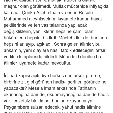
meşhur olan görülmedi. Mutlak müctehide ihtiyaç da
kalmadı. Çünkü Allahü teâlâ ve onun Resulü
Muhammed aleyhisselam, kıyamete kadar, hayat
şekillerinde ve fen vasıtalarında yapılacak
değişikliklerin, yeniliklerin hepsine şâmil olan
hükümlerin hepsini bildirdi. Müctehidler de, bunların
hepsini anlayıp, açıkladı. Sonra gelen âlimler, bu
ahkamın, yeni olaylara nasıl tatbik edileceğini tefsir
ve fıkıh kitaplarında bildirdi. Müceddid denilen bu
âlimler kıyamete kadar mevcuttur.
İctihad kapısı açık diye herkes destursuz girerse,
birbirine zıt gibi görünen hadis-i şerifleri görünce ne
yapacaktır? Mesela imam arkasında Fatihanın
okunacağına dair de, okunmayacağına dair de hadis
var. İcazetsiz bir kimse, bunları okuyunca ya
Peygambere suizan edecek, yahut hadis âlimine