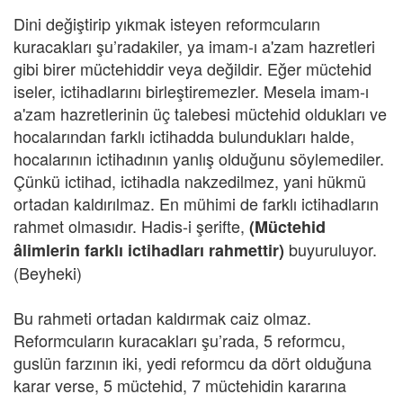
Dini değiştirip yıkmak isteyen reformcuların
kuracakları şu’radakiler, ya imam-ı a'zam hazretleri
gibi birer müctehiddir veya değildir. Eğer müctehid
iseler, ictihadlarını birleştiremezler. Mesela imam-ı
a'zam hazretlerinin üç talebesi müctehid oldukları ve
hocalarından farklı ictihadda bulundukları halde,
hocalarının ictihadının yanlış olduğunu söylemediler.
Çünkü ictihad, ictihadla nakzedilmez, yani hükmü
ortadan kaldırılmaz. En mühimi de farklı ictihadların
rahmet olmasıdır. Hadis-i şerifte,
(Müctehid
buyuruluyor.
âlimlerin farklı ictihadları rahmettir)
(Beyheki)
Bu rahmeti ortadan kaldırmak caiz olmaz.
Reformcuların kuracakları şu’rada, 5 reformcu,
guslün farzının iki, yedi reformcu da dört olduğuna
karar verse, 5 müctehid, 7 müctehidin kararına