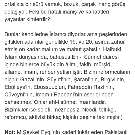
ortalıkta bir sürü yamuk, bozuk, çarpık inanç görüş
dolaşıyor. Peki bu hatalı inanış ve kanaatleri
yayanlar kimlerdir?
Bunlar kendilerine İslamcı diyorlar ama peşlerinden
gittikleri adamlar genellikle 19. ve 20. asırda zuhur
etmiş on kadar malum ve mahut şahıstır. Halbuki
İslam dünyasında, bahusus Ehl-i Sünnet dairesi
içinde binlerce büyük din âlimi, fakih, mürşid,
allame, imam, rehber yetişmiştir. Bizim reformcuların
hiçbiri Gazali’nin, Süyuti’nin, Şarani’nin, Birgivi’nin,
Ebülleys’in, Ebussuud’un, Fahreddin Razi’nin,
Cüveyni’nin, İmam-ı Rabbani’nin eserlerinden
bahsetmez. Onlar ehl-i sünnet imamlarıdır.
Bizimkiler ise selefi, mezhepsiz, Necdi, telfîkçi,
reformcu, aktivist birkaç kişinin peşine takılmıştır.)
M.Şevket Eygi’nin kaderi inkâr eden Pakistanlı
Not: