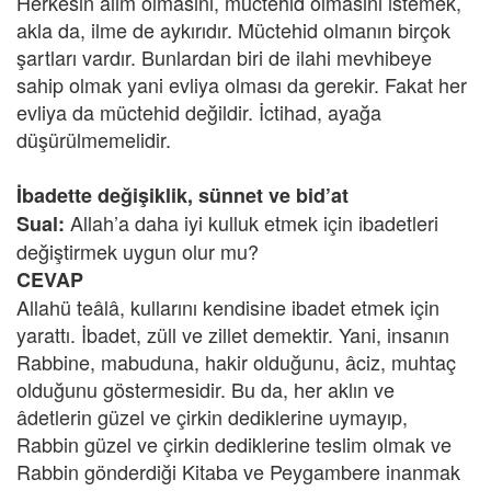
Herkesin âlim olmasını, müctehid olmasını istemek,
akla da, ilme de aykırıdır. Müctehid olmanın birçok
şartları vardır. Bunlardan biri de ilahi mevhibeye
sahip olmak yani evliya olması da gerekir. Fakat her
evliya da müctehid değildir. İctihad, ayağa
düşürülmemelidir.
İbadette değişiklik, sünnet ve bid’at
Allah’a daha iyi kulluk etmek için ibadetleri
Sual:
değiştirmek uygun olur mu?
CEVAP
Allahü teâlâ, kullarını kendisine ibadet etmek için
yarattı. İbadet, züll ve zillet demektir. Yani, insanın
Rabbine, mabuduna, hakir olduğunu, âciz, muhtaç
olduğunu göstermesidir. Bu da, her aklın ve
âdetlerin güzel ve çirkin dediklerine uymayıp,
Rabbin güzel ve çirkin dediklerine teslim olmak ve
Rabbin gönderdiği Kitaba ve Peygambere inanmak