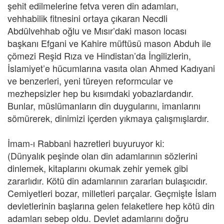
şehit edilmelerine fetva veren din adamları,
vehhabilik fitnesini ortaya çıkaran Necdli
Abdülvehhab oğlu ve Mısır’daki mason locası
başkanı Efgani ve Kahire müftüsü mason Abduh ile
çömezi Reşid Rıza ve Hindistan’da İngilizlerin,
İslamiyet’e hücumlarına vasıta olan Ahmed Kadıyani
ve benzerleri, yeni türeyen reformcular ve
mezhepsizler hep bu kısımdaki yobazlardandır.
Bunlar, müslümanların din duygularını, imanlarını
sömürerek, dinimizi içerden yıkmaya çalışmışlardır.
İmam-ı Rabbani hazretleri buyuruyor ki:
(Dünyalık peşinde olan din adamlarının sözlerini
dinlemek, kitaplarını okumak zehir yemek gibi
zararlıdır. Kötü din adamlarının zararları bulaşıcıdır.
Cemiyetleri bozar, milletleri parçalar. Geçmişte İslam
devletlerinin başlarına gelen felaketlere hep kötü din
adamları sebep oldu. Devlet adamlarını doğru