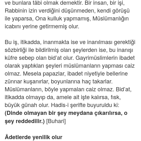
ve bunlara tâbi olmak demektir. Bir insan, bir işi,
Rabbinin izin verdiğini düşünmeden, kendi görüşü
ile yaparsa, Ona kulluk yapmamış, Müslümanlığın
icabını yerine getirmemiş olur.
Bu iş, itikadda, inanmakta ise ve inanılması gerektiği
sözbirliği ile bildirilmiş olan şeylerden ise, bu inanışı
küfre sebep olan bid’at olur. Gayrimüslimlerin ibadet
olarak yaptıkları şeyleri müslümanların yapması caiz
olmaz. Mesela papazlar, ibadet niyetiyle bellerine
zünnar kuşanırlar, boyunlarına haç takarlar.
Müslümanların, böyle yapmaları caiz olmaz. Bid’at,
itikadda olmayıp da, amele ait işte kalırsa, fısk,
büyük günah olur. Hadis-i şerifte buyuruldu ki:
(Dinde olmayan bir şey meydana çıkarılırsa, o
[Buhari]
şey reddedilir.)
Âdetlerde yenilik olur