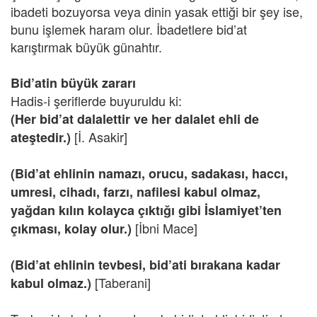
ibadeti bozuyorsa veya dinin yasak ettiği bir şey ise,
bunu işlemek haram olur. İbadetlere bid’at
karıştırmak büyük günahtır.
Bid’atin büyük zararı
Hadis-i şeriflerde buyuruldu ki:
(Her bid’at dalalettir ve her dalalet ehli de
[İ. Asakir]
ateştedir.)
(Bid’at ehlinin namazı, orucu, sadakası, haccı,
umresi, cihadı, farzı, nafilesi kabul olmaz,
yağdan kılın kolayca çıktığı gibi İslamiyet’ten
[İbni Mace]
çıkması, kolay olur.)
(Bid’at ehlinin tevbesi, bid’ati bırakana kadar
[Taberani]
kabul olmaz.)