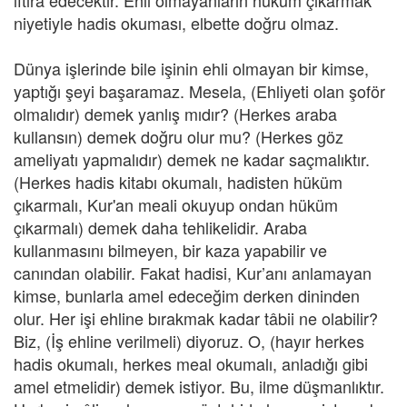
iftira edecektir. Ehli olmayanların hüküm çıkarmak
niyetiyle hadis okuması, elbette doğru olmaz.
Dünya işlerinde bile işinin ehli olmayan bir kimse,
yaptığı şeyi başaramaz. Mesela, (Ehliyeti olan şoför
olmalıdır) demek yanlış mıdır? (Herkes araba
kullansın) demek doğru olur mu? (Herkes göz
ameliyatı yapmalıdır) demek ne kadar saçmalıktır.
(Herkes hadis kitabı okumalı, hadisten hüküm
çıkarmalı, Kur'an meali okuyup ondan hüküm
çıkarmalı) demek daha tehlikelidir. Araba
kullanmasını bilmeyen, bir kaza yapabilir ve
canından olabilir. Fakat hadisi, Kur’anı anlamayan
kimse, bunlarla amel edeceğim derken dininden
olur. Her işi ehline bırakmak kadar tâbii ne olabilir?
Biz, (İş ehline verilmeli) diyoruz. O, (hayır herkes
hadis okumalı, herkes meal okumalı, anladığı gibi
amel etmelidir) demek istiyor. Bu, ilme düşmanlıktır.