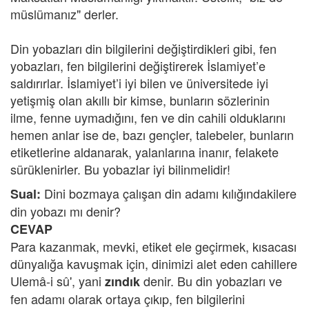
müslümanız" derler.
Din yobazları din bilgilerini değiştirdikleri gibi, fen
yobazları, fen bilgilerini değiştirerek İslamiyet’e
saldırırlar. İslamiyet’i iyi bilen ve üniversitede iyi
yetişmiş olan akıllı bir kimse, bunların sözlerinin
ilme, fenne uymadığını, fen ve din cahili olduklarını
hemen anlar ise de, bazı gençler, talebeler, bunların
etiketlerine aldanarak, yalanlarına inanır, felakete
sürüklenirler. Bu yobazlar iyi bilinmelidir!
Dini bozmaya çalışan din adamı kılığındakilere
Sual:
din yobazı mı denir?
CEVAP
Para kazanmak, mevki, etiket ele geçirmek, kısacası
dünyalığa kavuşmak için, dinimizi alet eden cahillere
Ulemâ-i sû', yani
denir. Bu din yobazları ve
zındık
fen adamı olarak ortaya çıkıp, fen bilgilerini