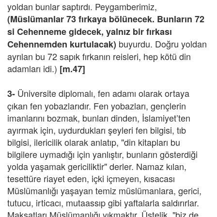
yoldan bunlar saptırdı. Peygamberimiz,
(Müslümanlar 73 fırkaya bölünecek. Bunların 72
si Cehenneme gidecek, yalnız bir fırkası
buyurdu. Doğru yoldan
Cehennemden kurtulacak)
ayrılan bu 72 sapık fırkanın reisleri, hep kötü din
adamları idi.)
[m.47]
Üniversite diplomalı, fen adamı olarak ortaya
3-
çıkan fen yobazlarıdır. Fen yobazları, gençlerin
imanlarını bozmak, bunları dinden, İslamiyet’ten
ayırmak için, uydurdukları şeyleri fen bilgisi, tıb
bilgisi, ilericilik olarak anlatıp, "din kitapları bu
bilgilere uymadığı için yanlıştır, bunların gösterdiği
yolda yaşamak gericiliktir" derler. Namaz kılan,
tesettüre riayet eden, içki içmeyen, kısacası
Müslümanlığı yaşayan temiz müslümanlara, gerici,
tutucu, irticacı, mutaassıp gibi yaftalarla saldırırlar.
Maksatları Müslümanlığı yıkmaktır. Üstelik, "biz de