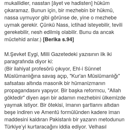
mukallidler, nasstan [âyet ve hadisten] hüküm
çıkaramaz. Bunun için, bir mezhebin bir hükmü,
nassa uymuyor gibi görünse de, yine o mezhebe
uymak gerekir. Çünkü Nass, ictihad isteyebilir, tevili
gerekebilir, nesh edilmiş olabilir. Bunu da ancak
müctehid anlar.)
[Berika s.94]
M.Şevket Eygi, Milli Gazetedeki yazısının ilk iki
paragrafında diyor ki:
(Bir ilahiyat profesörü çıkıyor, Ehl-i Sünnet
Müslümanlığına savaş açıp, "Kur'an Müslümanlığı"
safsatası altında masonik bir hümanizmanın
propagandasını yapıyor. Bir başka reformcu, "Allah
göktedir" diyen aşırı bir adamın mezhebini ülkemizde
yaymak istiyor. Bir ötekisi, imanın şartlarını altıdan
beşe indiren ve Amentü formülünden kadere iman
maddesini kaldıran Pakistanlı bir yazarın metodunun
Türkiye’yi kurtaracağını iddia ediyor. Velhasıl