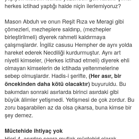
herkes ictihad yaptığı halde niçin ilerlemiyoruz?
Mason Abduh ve onun Reşit Rıza ve Meragi gibi
çömezleri, mezheplere saldırıp, (mezhepler
birleştirilmeli) diyerek rahmeti kaldırmaya
çalışmışlardır. İngiliz casusu Hempher de aynı yolda
hareket ederek Necdiliği kurdurmuştur. Aynı art
niyetli kimseler, (Herkes ictihad etmeli) diyerek ehli
olmayan kimselerin de ictihada yeltenmelerine
sebep olmuşlardır. Hadis-i şerifte,
(Her asır, bir
buyuruldu. Bu
öncekinden daha kötü olacaktır)
bakımdan sonraki asırlarda birinci asırdaki gibi
büyük âlimler yetişmedi. Yetişmesi de çok zordur. Bu
zoru başarabilen az da olsa çıkarsa, buna kimse bir
şey demez.
Müctehide ihtiyaç yok
Hicri 4. asırdan sonra mutlak müctehid olarak