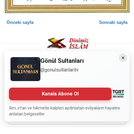
Önceki sayfa
Sonraki sayfa
×
Gönül Sultanları
Copyright © 2008 - Dinimiz İslam. Her Hakkı Saklıdır.
@gonulsultanlaritv
Sitemizdeki bilgiler, bütün insanların istifadesi için
hazırlanmıştır. Orijinaline sadık kalmak şartıyla, izin
Kanala Abone Ol
almaya gerek kalmadan, herkes istediği gibi alıp istifade
edebilir.
İlim, irfan ve hikmetle kalpleri aydınlatan evliyaların hayatını
anlatan belgeseller.
Normal Siteyi Göster