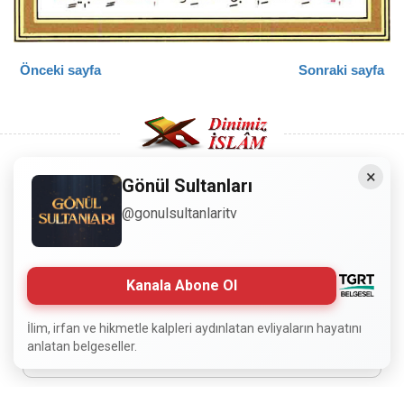
Önceki sayfa
Sonraki sayfa
×
Gönül Sultanları
Copyright © 2008 - Dinimiz İslam. Her Hakkı Saklıdır.
@gonulsultanlaritv
Sitemizdeki bilgiler, bütün insanların istifadesi için
hazırlanmıştır. Orijinaline sadık kalmak şartıyla, izin
Kanala Abone Ol
almaya gerek kalmadan, herkes istediği gibi alıp istifade
edebilir.
İlim, irfan ve hikmetle kalpleri aydınlatan evliyaların hayatını
anlatan belgeseller.
Normal Siteyi Göster