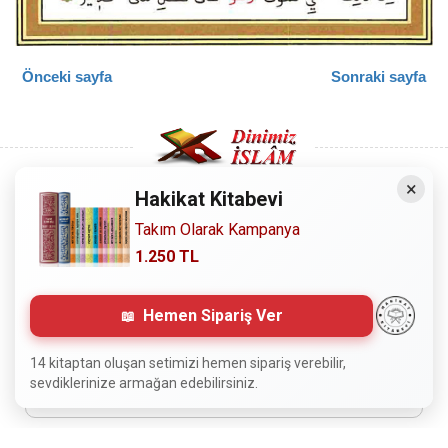
Önceki sayfa
Sonraki sayfa
×
Hakikat Kitabevi
Copyright © 2008 - Dinimiz İslam. Her Hakkı Saklıdır.
Takım Olarak Kampanya
1.250 TL
Sitemizdeki bilgiler, bütün insanların istifadesi için
hazırlanmıştır. Orijinaline sadık kalmak şartıyla, izin
Hemen Sipariş Ver
almaya gerek kalmadan, herkes istediği gibi alıp istifade
edebilir.
14 kitaptan oluşan setimizi hemen sipariş verebilir,
sevdiklerinize armağan edebilirsiniz.
Normal Siteyi Göster