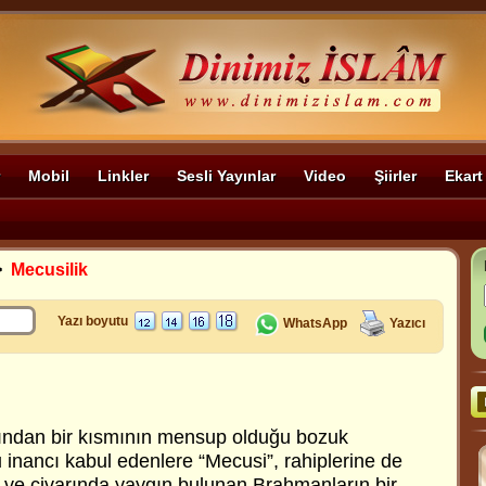
Mobil
Linkler
Sesli Yayınlar
Video
Şiirler
Ekart
>
Mecusilik
Yazı boyutu
WhatsApp
Yazıcı
kından bir kısmının mensup olduğu bozuk
Bu inancı kabul edenlere “Mecusi”, rahiplerine de
n ve civarında yaygın bulunan Brahmanların bir