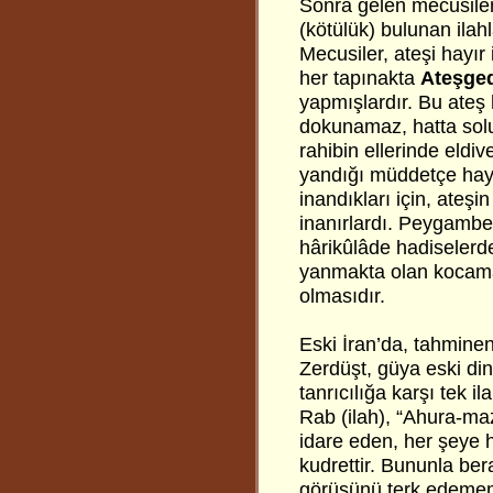
Sonra gelen mecusiler
(kötülük) bulunan ilahl
Mecusiler, ateşi hayır
her tapınakta
Ateşge
yapmışlardır. Bu ateş
dokunamaz, hatta solu
rahibin ellerinde eldi
yandığı müddetçe hayır
inandıkları için, ate
inanırlardı. Peygamb
hârikûlâde hadiselerde
yanmakta olan kocama
olmasıdır.
Eski İran’da, tahminen
Zerdüşt, güya eski din
tanrıcılığa karşı tek 
Rab (ilah), “Ahura-maz
idare eden, her şeye 
kudrettir. Bununla ber
görüşünü terk edememi