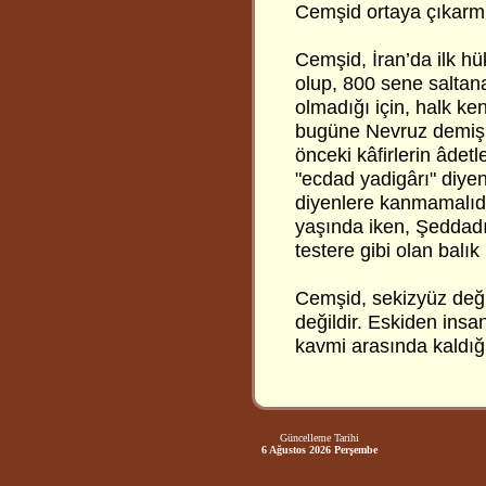
Cemşid ortaya çıkarmı
Cemşid, İran’da ilk h
olup, 800 sene saltan
olmadığı için, halk ken
bugüne Nevruz demiş, 
önceki kâfirlerin âdet
"ecdad yadigârı" diyen
diyenlere kanmamalıdı
yaşında iken, Şeddad
testere gibi olan balık 
Cemşid, sekizyüz değil
değildir. Eskiden insa
kavmi arasında kaldığı
Güncelleme Tarihi
6 Ağustos 2026 Perşembe