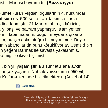
ştır. Mecusi bayramıdır.
(Bezzâziyye)
ükümet kuran Pişdani oğullarının 4. hükümdarı
at sürmüş, 500 sene İran’da kimse hasta
dine tapmıştır. 21 Martta tahta çıktığı için,
yılbaşı ve bayram yapmıştır. İslamiyet’ten
lerini, tapınmalarını, bugün meydana çıkarıp
ler, bu işin aslını doğru bilmeyenlerdir. Böyle
r. Yabancılar da bunu körüklüyorlar. Cemşid bin
ın yeğeni Dahhak ile savaşta yakalanmış,
kemiği ile ikiye biçilmiştir.
, bin yıl yaşamıştır. Bu sünnetullaha aykırı
nlar çok yaşardı. Nuh aleyhisselamın 950 yıl,
 Kur'an-ı kerimde bildirilmektedir. (Ankebut 14)
Geri dön
Sitemizdeki bilgiler, bütün insanların istifadesi için hazırlanmıştır.
Orijinaline sadık kalmak şartıyla, izin almaya gerek kalmadan,
herkes istediği gibi alıp istifade edebilir.