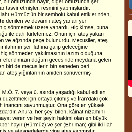
, bir omuzunda hayır, diğer omuzunda şer
ar tasvir etmişler, resmini yapmışlardır.
 ilahı Hürmüz’ün bir sembolü kabul ettiklerinden,
de
denilen ve devamlı ateş yanan yer
 hiç sönmemek üzere yanardı. Hiç kimse, buna
ğu ile dahi kirletemez. Onun için ateş yakan
ven ve ağzında peçe bulunurdu. Mecusiler, ateş
 ilahının şer ilahına galip geleceğine
şin hiç sönmeden yakılmasının lazım olduğuna
er efendimizin doğum gecesinde meydana gelen
n biri de mecusilerin bin seneden beri
n ateş yığınlarının aniden sönüvermiş
 M.Ö. 7. veya 6. asırda yaşadığı kabul edilen
i düzeltmek için ortaya çıkmış ve İran’daki çok
ilah inancını savunmuştur. Ona göre en yüksek
da”dır. Ahura, her şeyi bilen, kâinat nizamını
hayat veren ve her şeyin hakimi olan en büyük
aber hayır (Hürmüz) ve şer (Ehriman) gibi iki ilah
ş ve ateşgedelerde yine ateş yanmıştır.