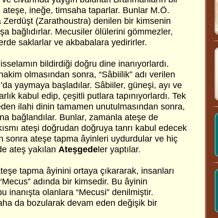
 ateşe, ineğe, timsaha taparlar. Bunlar M.Ö.
a Zerdüşt (Zarathoustra) denilen bir kimsenin
ışa bağlıdırlar. Mecusiler ölülerini gömmezler,
erde saklarlar ve akbabalara yedirirler.
hisselamın bildirdiği doğru dine inanıyorlardı.
hakim olmasından sonra, “Sâbiilik” adı verilen
n’da yaymaya başladılar. Sâbiiler, güneşi, ayı ve
varlık kabul edip, çeşitli putlara tapınıyorlardı. Tek
eden ilahi dinin tamamen unutulmasından sonra,
ncına bağlandılar. Bunlar, zamanla ateşe de
ir kısmı ateşi doğrudan doğruya tanrı kabul edecek
dan sonra ateşe tapma âyinleri uydurdular ve hiç
e ateş yakılan
Ateşgede
ler yaptılar.
teşe tapma âyinini ortaya çıkararak, insanları
Mecus” adında bir kimsedir. Bu âyinin
u inanışta olanlara “Mecusi” denilmiştir.
 daha da bozularak devam eden değişik bir