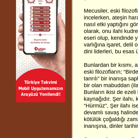
Mecusiler, eski filozof
incelerken, ateşin hara
nasıl etki yaptığını g
olarak, onu ilahi kudre
eseri olup, kendinde
varlığına işaret, deli
dini liderleri, bu esas
Bunlardan bir kısmı, a
eski filozofların; “Bir
tanrılı” bir inanışa sa
bir olan mabuddan (ila
Bunların ikisi de ezeli b
kaynağıdır. Şer ilahı, 
“Hürmüz”, Şer ilahı ise
devamlı savaş halinde
kötülük çoğaldığı zaman
inanışına, dinler tarih