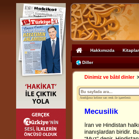
Hakkımızda
Kitaplar
Diller
Dinimiz ve bâtıl dinler
Aradığınız kelime sarı renk ile işaretlenir.
Mecusilik
İran ve Hindistan hal
inanışlardan biridir. 
“Muz” denir. Hindista