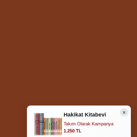
×
Hakikat Kitabevi
Takım Olarak Kampanya
Ziyaretçi Sayısı
252.007.222
1.250 TL
Hosted by
İhlas Net