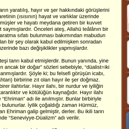
ların yaratılış, hayır ve şer hakkındaki görüşlerini
retinin (ısısının) hayat ve varlıklar üzerinde
örmüşler ve hayatı meydana getiren bir kuvvet
t saymışlardır. Önceleri ateş, Allahü teâlânın bir
 yaratma sıfatı bulunması bakımından mabudun
l olan bir şey olarak kabul edilmişken sonradan
 üzerinde bazı değişiklikler yapmışlardır.
teşi tanrı kabul etmişlerdir. Bunun yanında, yine
den ancak bir doğar” sözleri sebebiyle, “düalist=iki
planmışlardır. Şöyle ki; bu felsefi görüşün icabı,
htan) birbirine zıt olan hayır ile şer doğmaz.
irer ilahtırlar. Hayır ilahı, bir nurdur ve iyiliğin
karanlıktır ve kötülüğün kaynağıdır. Hayır ilahı
 “Ehriman” adı ile anılmıştır. Bunlar birbiriyle
 bulunurlar. İyilik çoğaldığı zaman Hürmüz,
 Ehriman galip gelmiştir, derler. Bu ikili tanrı
inde “Seneviyye-Düalizm” adı verilir.