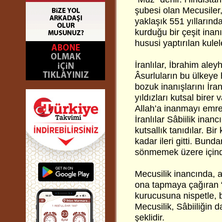
şubesi olan Mecusiler,
yaklaşık 551 yıllarınd
kurduğu bir çeşit inan
hususi yaptırılan kulel
İranlılar, İbrahim aley
Âsurluların bu ülkeye 
bozuk inanışlarını İra
yıldızları kutsal birer 
Allah’a inanmayı emr
İranlılar Sâbiilik ina
kutsallık tanıdılar. B
kadar ileri gitti. Bun
sönmemek üzere içind
Mecusilik inancında, a
ona tapmaya çağıran “
kurucusuna nispetle, b
Mecusilik, Sâbiiliğin
şeklidir.