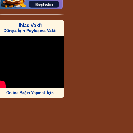
İhlas Vakfı
Dünya İçin Paylaşma Vakti
Online Bağış Yapmak İçin