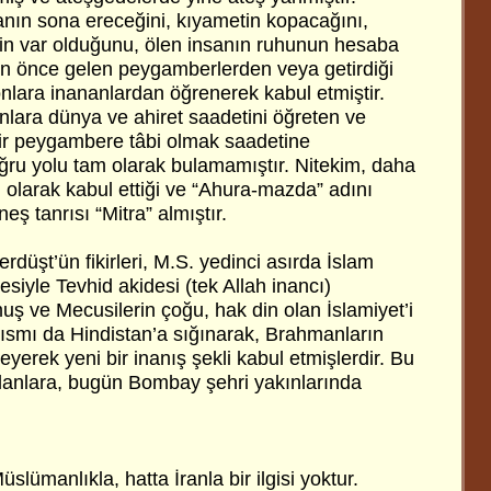
anın sona ereceğini, kıyametin kopacağını,
 var olduğunu, ölen insanın ruhunun hesaba
en önce gelen peygamberlerden veya getirdiği
nlara inananlardan öğrenerek kabul etmiştir.
nlara dünya ve ahiret saadetini öğreten ve
ir peygambere tâbi olmak saadetine
ğru yolu tam olarak bulamamıştır. Nitekim, daha
h olarak kabul ettiği ve “Ahura-mazda” adını
neş tanrısı “Mitra” almıştır.
rdüşt’ün fikirleri, M.S. yedinci asırda İslam
esiyle Tevhid akidesi (tek Allah inancı)
uş ve Mecusilerin çoğu, hak din olan İslamiyet’i
 kısmı da Hindistan’a sığınarak, Brahmanların
eyerek yeni bir inanış şekli kabul etmişlerdir. Bu
lanlara, bugün Bombay şehri yakınlarında
lümanlıkla, hatta İranla bir ilgisi yoktur.