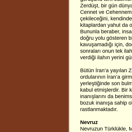
Zerdüşt, bir gün düny
Cennet ve Cehennemin
çekileceğini, kendind
kitaplardan yahut da o
Bununla beraber, insa
doğru yolu gösteren b
kavuşamadığı için, do
sonraları onun tek ila
verdiği ilahın yerini gü
Bütün İran’a yayılan Ze
ordularının İran’a girm
yerleştiğinde son bulm
kabul etmişlerdir. Bir
inanışlarını da benims
bozuk inanışa sahip o
rastlanmaktadır.
Nevruz
Nevruzun Türklükle, Müs