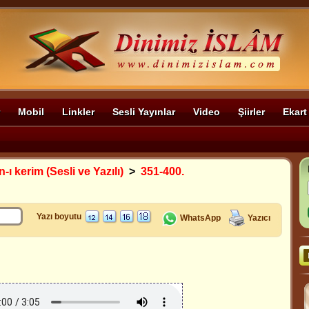
Mobil
Linkler
Sesli Yayınlar
Video
Şiirler
Ekart
-ı kerim (Sesli ve Yazılı)
>
351-400.
Yazı boyutu
WhatsApp
Yazıcı