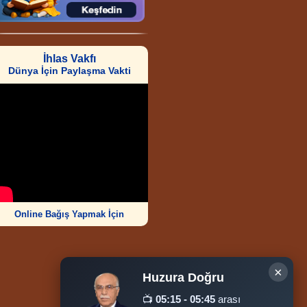
İhlas Vakfı
Dünya İçin Paylaşma Vakti
Online Bağış Yapmak İçin
×
Huzura Doğru
Ziyaretçi Sayısı
📺
05:15 - 05:45
arası
252.007.907