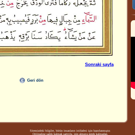
Sonraki sayfa
Geri dön
Sitemizdeki bilgiler, bütün insanların istifadesi için hazırlanmıştır.
Orijinaline sadık kalmak şartıyla, izin almaya gerek kalmadan,