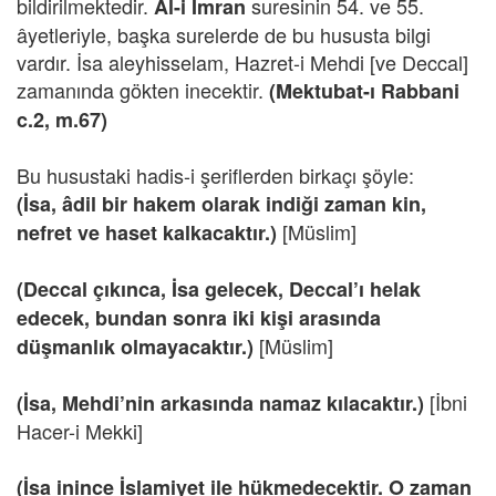
bildirilmektedir.
suresinin 54. ve 55.
Al-i İmran
âyetleriyle, başka surelerde de bu hususta bilgi
vardır. İsa aleyhisselam, Hazret-i Mehdi [ve Deccal]
zamanında gökten inecektir.
(Mektubat-ı Rabbani
c.2, m.67)
Bu husustaki hadis-i şeriflerden birkaçı şöyle:
(İsa, âdil bir hakem olarak indiği zaman kin,
[Müslim]
nefret ve haset kalkacaktır.)
(Deccal çıkınca, İsa gelecek, Deccal’ı helak
edecek, bundan sonra iki kişi arasında
[Müslim]
düşmanlık olmayacaktır.)
[İbni
(İsa, Mehdi’nin arkasında namaz kılacaktır.)
Hacer-i Mekki]
(İsa inince İslamiyet ile hükmedecektir. O zaman