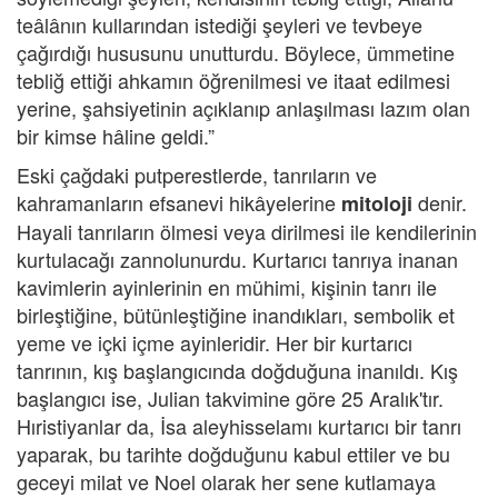
teâlânın kullarından istediği şeyleri ve tevbeye
çağırdığı hususunu unutturdu. Böylece, ümmetine
tebliğ ettiği ahkamın öğrenilmesi ve itaat edilmesi
yerine, şahsiyetinin açıklanıp anlaşılması lazım olan
bir kimse hâline geldi.”
Eski çağdaki putperestlerde, tanrıların ve
kahramanların efsanevi hikâyelerine
denir.
mitoloji
Hayali tanrıların ölmesi veya dirilmesi ile kendilerinin
kurtulacağı zannolunurdu. Kurtarıcı tanrıya inanan
kavimlerin ayinlerinin en mühimi, kişinin tanrı ile
birleştiğine, bütünleştiğine inandıkları, sembolik et
yeme ve içki içme ayinleridir. Her bir kurtarıcı
tanrının, kış başlangıcında doğduğuna inanıldı. Kış
başlangıcı ise, Julian takvimine göre 25 Aralık'tır.
Hıristiyanlar da, İsa aleyhisselamı kurtarıcı bir tanrı
yaparak, bu tarihte doğduğunu kabul ettiler ve bu
geceyi milat ve Noel olarak her sene kutlamaya