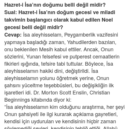
Hazret-i İsa’nın doğumu belli değil midir?
Sual: Hazret-i İsa’nın doğum gecesi ve miladi
takvimin başlangıcı olarak kabul edilen Noel
gecesi belli değil midir?
İsa aleyhisselam, Peygamberlik vazifesini
Cevap:
yapmaya başladığı zaman, Yahudilerden bazıları,
onu beklenilen Mesih kabul ettiler. Ancak, Onun
sözlerini, Yunan felsefesi ve putperest cemaatlerin
fikirleri ışığında, tefsire tabi tuttular. Böylece, İsa
aleyhisselamın hakiki dini, değiştirildi. İsa
aleyhisselamın yolunu öğretmek yerine, Onun
şahsını yüceltme teşebbüsleri, bu değişikliğin ilk
işaretleri idi. Dr. Morton Scott Enslin, Christian
Beginnings kitabında diyor ki:
“İsa aleyhisselamın kim olduğunu araştırma, her şeyi
Onun şahsiyeti ile ilgi kurarak açıklama gayretleri,
kendisi için uydurulan ve kendisinin hiçbir zaman
söylemediği şeyleri, kendisinin tebliğ ettiği, Allahü