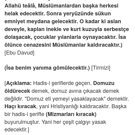
Allahü teâlâ, Müslümanlardan başka herkesi
helak edecektir. Sonra yeryüzünde sükun
emniyet meydana gelecektir. O kadar ki aslan
deveyle, kaplan inekle ve kurt kuzuyla serbestçe
dolaşacak, çocuklar yılanlarla oynayacaktır. İsa
ölünce cenazesini Müslümanlar kaldıracaktır.)
[Ebu Davud]
[Tirmizi]
(İsa benim yanıma gömülecektir.)
[
Hadis-i şeriflerde geçen,
Açıklama:
Domuzu
demek, domuz avına çıkacak demek
öldürecek
değildir. "Domuz eti yemeyi yasaklayacak" demektir.
, yani Hristiyanlığı kaldıracaktır. Başka
Haçı kıracak
bir hadis-i şerifte
(Mizmarları kıracak)
buyurulmuştur. Yani her çeşit çalgıyı yasak
edecektir.]