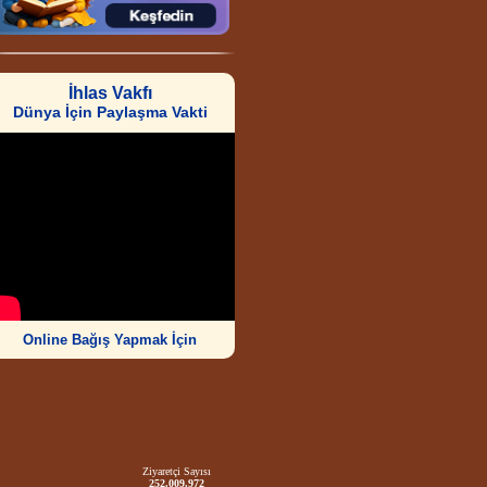
İhlas Vakfı
Dünya İçin Paylaşma Vakti
Online Bağış Yapmak İçin
Ziyaretçi Sayısı
252.009.972