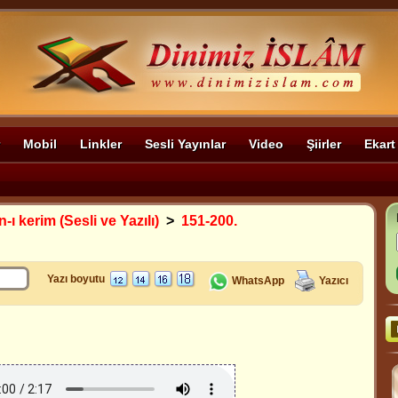
Mobil
Linkler
Sesli Yayınlar
Video
Şiirler
Ekart
-ı kerim (Sesli ve Yazılı)
>
151-200.
Yazı boyutu
WhatsApp
Yazıcı