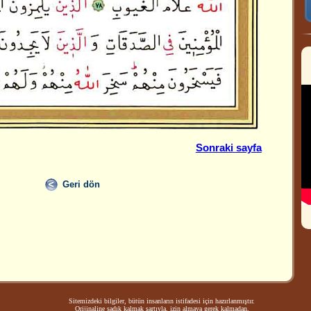
Sonraki sayfa
Geri dön
Sitemizdeki bilgiler, bütün insanların istifadesi için hazırlanmıştır.
Orijinaline sadık kalmak şartıyla, izin almaya gerek kalmadan,