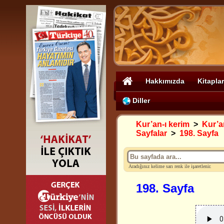
Hakkımızda
Kitaplar
Diller
Kur’an-ı kerim
>
Kur’an
Sayfalar
>
198. Sayfa
Aradığınız kelime sarı renk ile işaretlenir.
198. Sayfa