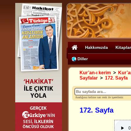
Hakkımızda
Kitaplar
Diller
Kur’an-ı kerim
>
Kur’an
Sayfalar
>
172. Sayfa
Aradığınız kelime sarı renk ile işaretlenir.
172. Sayfa