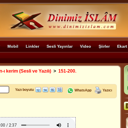
Mobil
Linkler
Sesli Yayınlar
Video
Şiirler
Ekart
-ı kerim (Sesli ve Yazılı)
>
151-200.
Yazı boyutu
WhatsApp
Yazıcı