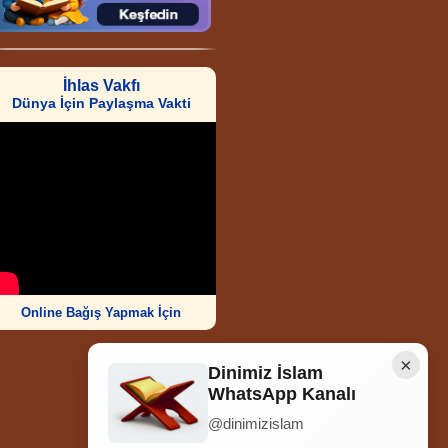
İhlas Vakfı
Dünya İçin Paylaşma Vakti
Online Bağış Yapmak İçin
×
Dinimiz İslam
WhatsApp Kanalı
@dinimizislam
Ziyaretçi Sayısı
252.006.147