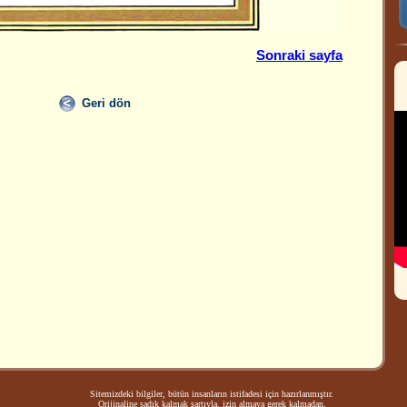
Sonraki sayfa
Geri dön
Sitemizdeki bilgiler, bütün insanların istifadesi için hazırlanmıştır.
Orijinaline sadık kalmak şartıyla, izin almaya gerek kalmadan,