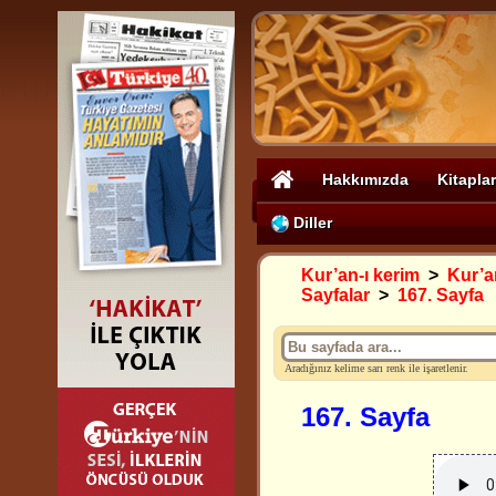
Hakkımızda
Kitaplar
Diller
Kur’an-ı kerim
>
Kur’an
Sayfalar
>
167. Sayfa
Aradığınız kelime sarı renk ile işaretlenir.
167. Sayfa