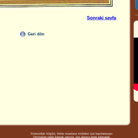
Sonraki sayfa
Geri dön
Sitemizdeki bilgiler, bütün insanların istifadesi için hazırlanmıştır.
Orijinaline sadık kalmak şartıyla, izin almaya gerek kalmadan,