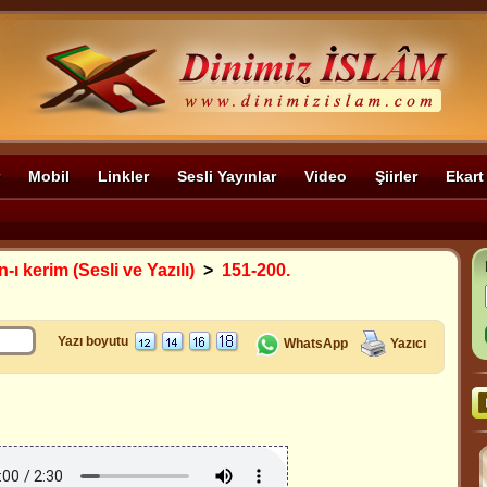
Mobil
Linkler
Sesli Yayınlar
Video
Şiirler
Ekart
-ı kerim (Sesli ve Yazılı)
>
151-200.
Yazı boyutu
WhatsApp
Yazıcı