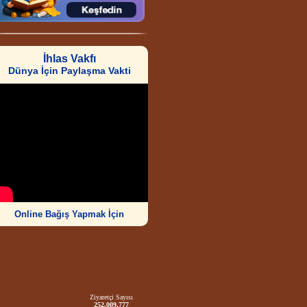
İhlas Vakfı
Dünya İçin Paylaşma Vakti
Online Bağış Yapmak İçin
Ziyaretçi Sayısı
252.009.777