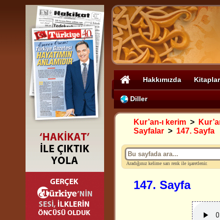
Hakkımızda
Kitaplar
Diller
Kur’an-ı kerim
>
Kur’an
Sayfalar
>
147. Sayfa
Aradığınız kelime sarı renk ile işaretlenir.
147. Sayfa