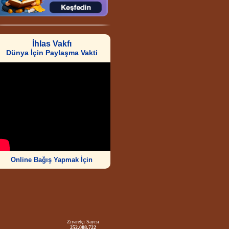
İhlas Vakfı
Dünya İçin Paylaşma Vakti
Online Bağış Yapmak İçin
Ziyaretçi Sayısı
252.008.722