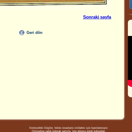
Sonraki sayfa
Geri dön
Sitemizdeki bilgiler, bütün insanların istifadesi için hazırlanmıştır.
Orijinaline sadık kalmak şartıyla, izin almaya gerek kalmadan,