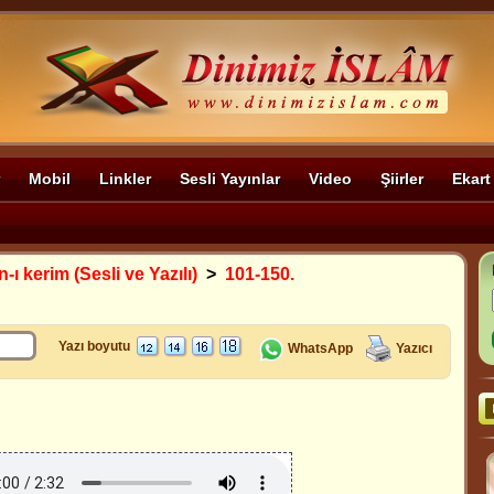
Mobil
Linkler
Sesli Yayınlar
Video
Şiirler
Ekart
-ı kerim (Sesli ve Yazılı)
>
101-150.
Yazı boyutu
WhatsApp
Yazıcı