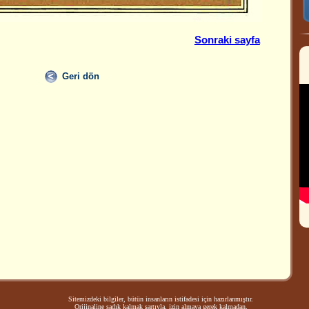
Sonraki sayfa
Geri dön
Sitemizdeki bilgiler, bütün insanların istifadesi için hazırlanmıştır.
Orijinaline sadık kalmak şartıyla, izin almaya gerek kalmadan,