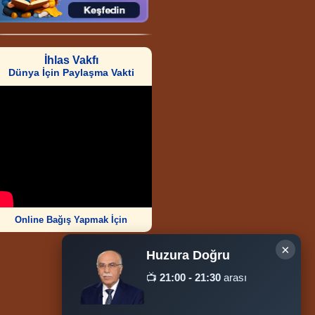
İhlas Vakfı
Dünya İçin Paylaşma Vakti
Online Bağış Yapmak İçin
×
Huzura Doğru
📺
21:00 - 21:30
arası
Ziyaretçi Sayısı
252.013.032