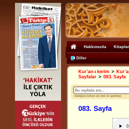
Hakkımızda
Kitaplar
Diller
Kur’an-ı kerim
>
Kur’an
Sayfalar
>
083. Sayfa
Aradığınız kelime sarı renk ile işaretlenir.
083. Sayfa