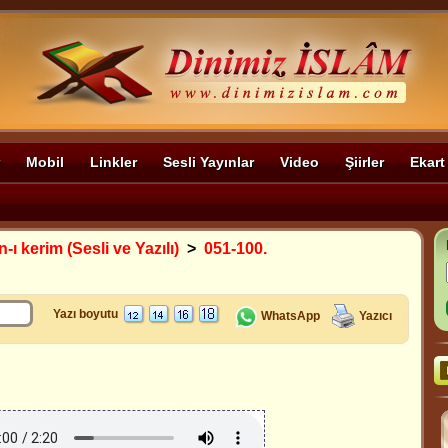
Mobil
Linkler
Sesli Yayınlar
Video
Şiirler
Ekart
-ı kerim (Sesli ve Yazılı)
>
051-100.
Yazı boyutu
WhatsApp
Yazıcı