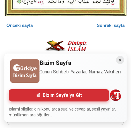
Önceki sayfa
Sonraki sayfa
×
Bizim Sayfa
Copyright © 2008 - Dinimiz İslam. Her Hakkı Saklıdır.
Günün Sohbeti, Yazarlar, Namaz Vakitleri
Sitemizdeki bilgiler, bütün insanların istifadesi için
hazırlanmıştır. Orijinaline sadık kalmak şartıyla, izin
Bizim Sayfa'ya Git
almaya gerek kalmadan, herkes istediği gibi alıp istifade
edebilir.
İslami bilgiler, dini konularda sual ve cevaplar, sesli yayınlar,
müslümanlara öğütler...
Normal Siteyi Göster