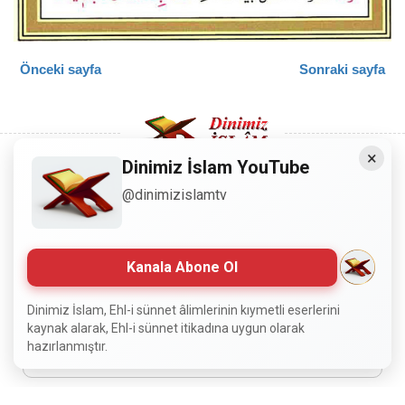
Önceki sayfa
Sonraki sayfa
×
Dinimiz İslam YouTube
@dinimizislamtv
Copyright © 2008 - Dinimiz İslam. Her Hakkı Saklıdır.
Sitemizdeki bilgiler, bütün insanların istifadesi için
hazırlanmıştır. Orijinaline sadık kalmak şartıyla, izin
Kanala Abone Ol
almaya gerek kalmadan, herkes istediği gibi alıp istifade
edebilir.
Dinimiz İslam, Ehl-i sünnet âlimlerinin kıymetli eserlerini
kaynak alarak, Ehl-i sünnet itikadına uygun olarak
hazırlanmıştır.
Normal Siteyi Göster