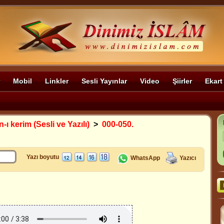
Mobil
Linkler
Sesli Yayınlar
Video
Şiirler
Ekart
-ı kerim (Sesli ve Yazılı)
>
000-050.
Yazı boyutu
WhatsApp
Yazıcı