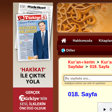
Hakkımızda
Kitaplar
Diller
Kur’an-ı kerim
>
Kur’an
Sayfalar
>
018. Sayfa
Aradığınız kelime sarı renk ile işaretlenir.
018. Sayfa