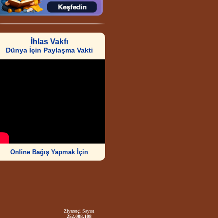
İhlas Vakfı
Dünya İçin Paylaşma Vakti
Online Bağış Yapmak İçin
Ziyaretçi Sayısı
252.008.108