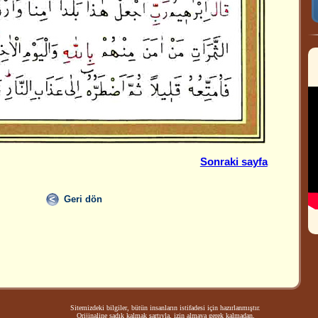
Sonraki sayfa
Geri dön
Sitemizdeki bilgiler, bütün insanların istifadesi için hazırlanmıştır.
Orijinaline sadık kalmak şartıyla, izin almaya gerek kalmadan,