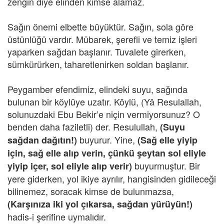
zengin diye elinden kimse alamaz.
Sağın önemi elbette büyüktür. Sağın, sola göre
üstünlüğü vardır. Mübarek, şerefli ve temiz işleri
yaparken sağdan başlanır. Tuvalete girerken,
sümkürürken, taharetlenirken soldan başlanır.
Peygamber efendimiz, elindeki suyu, sağında
bulunan bir köylüye uzatır. Köylü, (Yâ Resulallah,
solunuzdaki Ebu Bekir’e niçin vermiyorsunuz? O
benden daha faziletli) der. Resulullah,
(Suyu
buyurur. Yine,
sağdan dağıtın!)
(Sağ elle yiyip
için, sağ elle alıp verin, çünkü şeytan sol eliyle
buyurmuştur. Bir
yiyip içer, sol eliyle alıp verir)
yere giderken, yol ikiye ayrılır, hangisinden gidileceği
bilinemez, soracak kimse de bulunmazsa,
(Karşınıza iki yol çıkarsa, sağdan yürüyün!)
hadis-i şerifine uymalıdır.