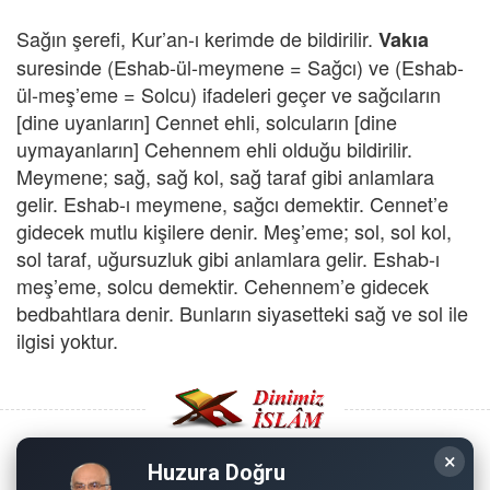
Sağın şerefi, Kur’an-ı kerimde de bildirilir.
Vakıa
suresinde (Eshab-ül-meymene = Sağcı) ve (Eshab-
ül-meş’eme = Solcu) ifadeleri geçer ve sağcıların
[dine uyanların] Cennet ehli, solcuların [dine
uymayanların] Cehennem ehli olduğu bildirilir.
Meymene; sağ, sağ kol, sağ taraf gibi anlamlara
gelir. Eshab-ı meymene, sağcı demektir. Cennet’e
gidecek mutlu kişilere denir. Meş’eme; sol, sol kol,
sol taraf, uğursuzluk gibi anlamlara gelir. Eshab-ı
meş’eme, solcu demektir. Cehennem’e gidecek
bedbahtlara denir. Bunların siyasetteki sağ ve sol ile
ilgisi yoktur.
×
Huzura Doğru