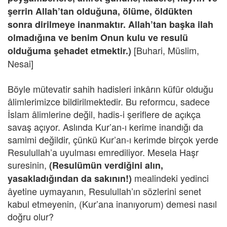
şerrin Allah’tan olduğuna, ölüme, öldükten
sonra dirilmeye inanmaktır. Allah’tan başka ilah
olmadığına ve benim Onun kulu ve resulü
[Buhari, Müslim,
olduğuma şehadet etmektir.)
Nesai]
Böyle mütevatir sahih hadisleri inkârın küfür olduğu
âlimlerimizce bildirilmektedir. Bu reformcu, sadece
İslam âlimlerine değil, hadis-i şeriflere de açıkça
savaş açıyor. Aslında Kur’an-ı kerime inandığı da
samimi değildir, çünkü Kur’an-ı kerimde birçok yerde
Resulullah’a uyulması emrediliyor. Mesela Haşr
suresinin,
(Resulümün verdiğini alın,
mealindeki yedinci
yasakladığından da sakının!)
âyetine uymayanın, Resulullah’ın sözlerini senet
kabul etmeyenin, (Kur’ana inanıyorum) demesi nasıl
doğru olur?