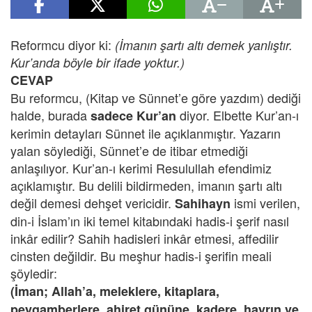
Reformcu diyor ki:
(İmanın şartı altı demek yanlıştır.
Kur’anda böyle bir ifade yoktur.)
CEVAP
Bu reformcu, (Kitap ve Sünnet’e göre yazdım) dediği
halde, burada
diyor. Elbette Kur’an-ı
sadece Kur’an
kerimin detayları Sünnet ile açıklanmıştır. Yazarın
yalan söylediği, Sünnet’e de itibar etmediği
anlaşılıyor. Kur’an-ı kerimi Resulullah efendimiz
açıklamıştır. Bu delili bildirmeden, imanın şartı altı
değil demesi dehşet vericidir.
ismi verilen,
Sahihayn
din-i İslam’ın iki temel kitabındaki hadis-i şerif nasıl
inkâr edilir? Sahih hadisleri inkâr etmesi, affedilir
cinsten değildir. Bu meşhur hadis-i şerifin meali
şöyledir:
(İman; Allah’a, meleklere, kitaplara,
peygamberlere, ahiret gününe, kadere, hayrın ve