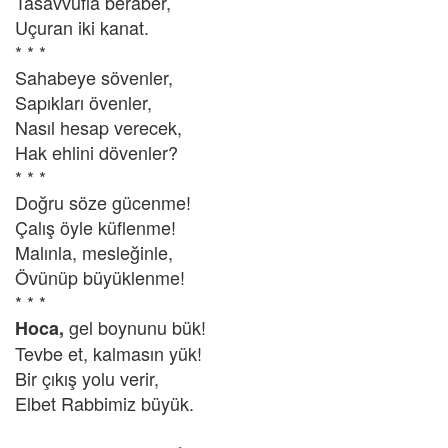
Tasavvufla beraber,
Uçuran iki kanat.
* * *
Sahabeye sövenler,
Sapıkları övenler,
Nasıl hesap verecek,
Hak ehlini dövenler?
* * *
Doğru söze gücenme!
Çalış öyle küflenme!
Malınla, mesleğinle,
Övünüp büyüklenme!
* * *
gel boynunu bük!
Hoca,
Tevbe et, kalmasın yük!
Bir çıkış yolu verir,
Elbet Rabbimiz büyük.