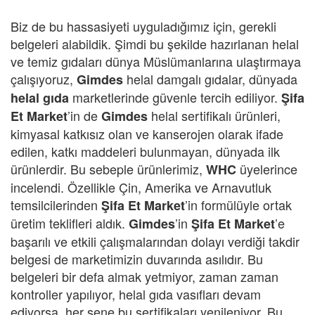
Biz de bu hassasiyeti uyguladığımız için, gerekli
belgeleri alabildik. Şimdi bu şekilde hazırlanan helal
ve temiz gıdaları dünya Müslümanlarına ulaştırmaya
çalışıyoruz,
helal damgalı gıdalar, dünyada
Gimdes
marketlerinde güvenle tercih ediliyor.
helal gıda
Şifa
’in de
helal sertifikalı ürünleri,
Et
Market
Gimdes
kimyasal katkısız olan ve kanserojen olarak ifade
edilen, katkı maddeleri bulunmayan, dünyada ilk
ürünlerdir. Bu sebeple ürünlerimiz,
üyelerince
WHC
incelendi. Özellikle Çin, Amerika ve Arnavutluk
temsilcilerinden
’in formülüyle ortak
Şifa Et
Market
üretim teklifleri aldık.
’in
’e
Gimdes
Şifa Et Market
başarılı ve etkili çalışmalarından dolayı verdiği takdir
belgesi de marketimizin duvarında asılıdır. Bu
belgeleri bir defa almak yetmiyor, zaman zaman
kontroller yapılıyor, helal gıda vasıfları devam
ediyorsa, her sene bu sertifikaları yenileniyor. Bu