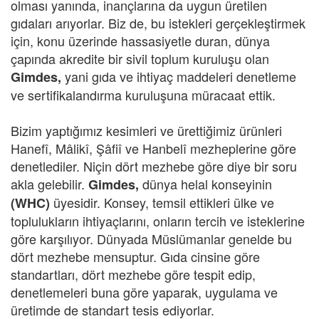
olması yanında, inançlarına da uygun üretilen
gıdaları arıyorlar. Biz de, bu istekleri gerçekleştirmek
için, konu üzerinde hassasiyetle duran, dünya
çapında akredite bir sivil toplum kuruluşu olan
yani gıda ve ihtiyaç maddeleri denetleme
Gimdes,
ve sertifikalandırma kuruluşuna müracaat ettik.
Bizim yaptığımız kesimleri ve ürettiğimiz ürünleri
Hanefî, Mâlikî, Şâfiî ve Hanbelî mezheplerine göre
denetlediler. Niçin dört mezhebe göre diye bir soru
akla gelebilir.
dünya helal konseyinin
Gimdes,
üyesidir. Konsey, temsil ettikleri ülke ve
(WHC)
toplulukların ihtiyaçlarını, onların tercih ve isteklerine
göre karşılıyor. Dünyada Müslümanlar genelde bu
dört mezhebe mensuptur. Gıda cinsine göre
standartları, dört mezhebe göre tespit edip,
denetlemeleri buna göre yaparak, uygulama ve
üretimde de standart tesis ediyorlar.