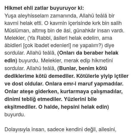
Hikmet ehli zatlar buyuruyor ki:
Yuşa aleyhisselam zamanında, Allahü teâlâ bir
kavmi helak etti. O kavmin içerisinde kırk bin salih
Müslüman, altmış bin de âsi, günahkâr insan vardı.
Melekler, (Ya Rabbi, âsileri helak edelim, ama
âbidleri [çok ibadet edenleri] ne yapalım?) diye
sordular. Allahü teâlâ,
(Onları da beraber helak
buyurdu. Melekler, merak edip hikmetini
edin)
sordular. Allahü teâlâ,
(Bunlar, benim kötü
dediklerime kötü demediler. Kötülerle yiyip içtiler
ve dost oldular. Onlara emr-i maruf yapmadılar.
Onlar ateşe giderken, kurtarmaya çalışmadılar,
dinimi tebliğ etmediler. Yüzlerini bile
ekşitmediler. O halde, hepsini helak edin)
buyurdu.
Dolayısıyla insan, sadece kendini değil, ailesini,