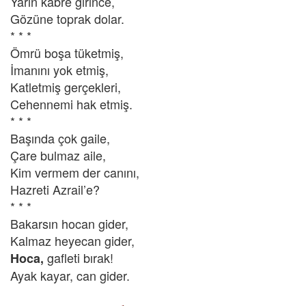
Yarın kabre girince,
Gözüne toprak dolar.
* * *
Ömrü boşa tüketmiş,
İmanını yok etmiş,
Katletmiş gerçekleri,
Cehennemi hak etmiş.
* * *
Başında çok gaile,
Çare bulmaz aile,
Kim vermem der canını,
Hazreti Azrail’e?
* * *
Bakarsın hocan gider,
Kalmaz heyecan gider,
gafleti bırak!
Hoca,
Ayak kayar, can gider.