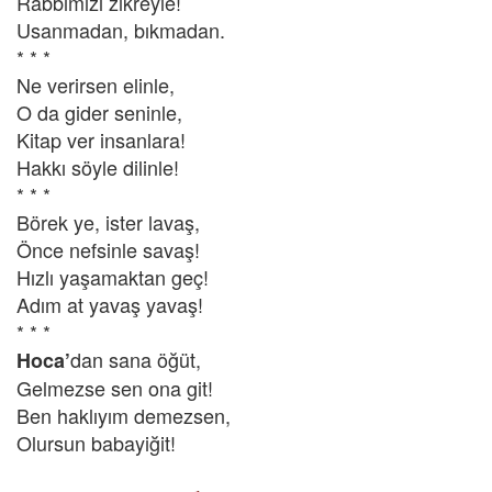
Rabbimizi zikreyle!
Usanmadan, bıkmadan.
* * *
Ne verirsen elinle,
O da gider seninle,
Kitap ver insanlara!
Hakkı söyle dilinle!
* * *
Börek ye, ister lavaş,
Önce nefsinle savaş!
Hızlı yaşamaktan geç!
Adım at yavaş yavaş!
* * *
dan sana öğüt,
Hoca’
Gelmezse sen ona git!
Ben haklıyım demezsen,
Olursun babayiğit!