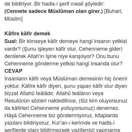
de bildiriyor. Bir hadis-i şerif meali şöyledir:
[Buhari,
(Cennete sadece Müslüman olan girer.)
Müslim]
Kâfire kâfir demek
Bir kimseye kâfir demeye hangi insanın yetkisi
Sual:
vardır? (Şunu işleyen kâfir olur, Cehenneme gider)
denilerek Allah'ın işine niye karışılıyor? Onu bunu
Cehenneme gönderme yetkisi hangi insanda olur?
CEVAP
İnsanların kâfir veya Müslüman demesinin hiç önemi
yoktur. Kâfire kâfir diyen, şunu yapan kâfir olur diyen
bizzat Allahü teâlâdır. Allahü teâlânın veya
Resulünün sözleri nakledilince, (Siz kim oluyorsunuz
da kâfirleri Cehenneme yolluyorsunuz) denemez.
Hâşâ Cehenneme biz göndermiyoruz, kitaplarda
yazılanı bildiriyoruz. Kur’an-ı kerimde ve hadis-i
şeriflerde olanı bildirmezsek vazifemizi yapmamış