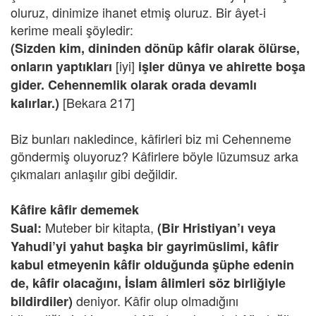
oluruz, dinimize ihanet etmiş oluruz. Bir âyet-i
kerime meali şöyledir:
(Sizden kim, dininden dönüp kâfir olarak ölürse,
[iyi]
onların yaptıkları
işler dünya ve ahirette boşa
gider. Cehennemlik olarak orada devamlı
[Bekara 217]
kalırlar.)
Biz bunları nakledince, kâfirleri biz mi Cehenneme
göndermiş oluyoruz? Kâfirlere böyle lüzumsuz arka
çıkmaları anlaşılır gibi değildir.
Kâfire kâfir dememek
Muteber bir kitapta,
Sual:
(Bir Hristiyan’ı veya
Yahudi’yi yahut başka bir gayrimüslimi, kâfir
kabul etmeyenin kâfir olduğunda şüphe edenin
de, kâfir olacağını, İslam âlimleri söz birliğiyle
deniyor. Kâfir olup olmadığını
bildirdiler)