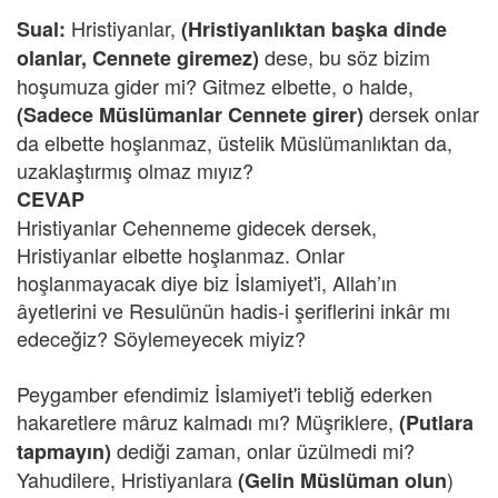
Hristiyanlar,
Sual:
(Hristiyanlıktan başka dinde
dese, bu söz bizim
olanlar, Cennete giremez)
hoşumuza gider mi? Gitmez elbette, o halde,
dersek onlar
(Sadece Müslümanlar Cennete girer)
da elbette hoşlanmaz, üstelik Müslümanlıktan da,
uzaklaştırmış olmaz mıyız?
CEVAP
Hristiyanlar Cehenneme gidecek dersek,
Hristiyanlar elbette hoşlanmaz. Onlar
hoşlanmayacak diye biz İslamiyet'i, Allah’ın
âyetlerini ve Resulünün hadis-i şeriflerini inkâr mı
edeceğiz? Söylemeyecek miyiz?
Peygamber efendimiz İslamiyet'i tebliğ ederken
hakaretlere mâruz kalmadı mı? Müşriklere,
(Putlara
dediği zaman, onlar üzülmedi mi?
tapmayın)
Yahudilere, Hristiyanlara
)
(Gelin Müslüman olun