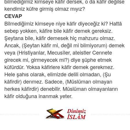
bilmediğimiz kimseye kâfir dersek, o da kâfir değilse
kendimiz küfre girmiş olmaz mıyız?
CEVAP
Bilmediğimiz kimseye niye kâfir diyeceğiz ki? Hattâ
sebep yokken, kâfire bile kâfir demek gereksiz.
Şeytana bile, kâfir demesek hiç mahzuru olmaz.
Ancak, (Şeytan kâfir mi, değil mi bilmiyorum) demek
veya (Hristiyanlar, Mecusîler, ateistler Cennete
girecek mi, girmeyecek mi?) diye şüphe etmek
küfürdür. Yoksa kâfirlere kâfir demek gerekmez.
Hele şahıs olarak, elimizde delili olmadan, (Şu
kâfirdir) denmez. Sadece, (Müslüman olmayan
herkes kâfirdir) denebilir. Müslüman olmayanların
kâfir olduğuna inanmak yeter.