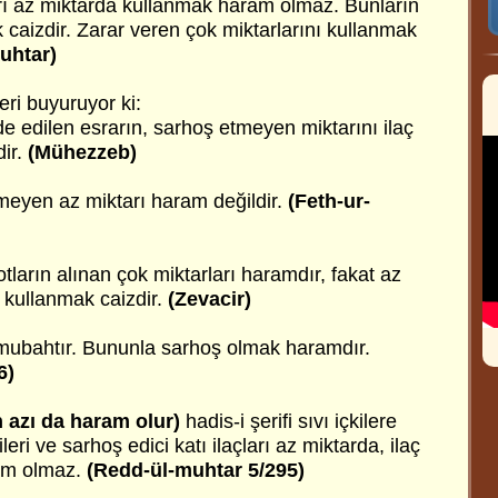
çları az miktarda kullanmak haram olmaz. Bunların
 caizdir. Zarar veren çok miktarlarını kullanmak
uhtar)
ri buyuruyor ki:
de edilen esrarın, sarhoş etmeyen miktarını ilaç
dir.
(Mühezzeb)
eyen az miktarı haram değildir.
(Feth-ur-
otların alınan çok miktarları haramdır, fakat az
k kullanmak caizdir.
(Zevacir)
mubahtır. Bununla sarhoş olmak haramdır.
6)
 azı da haram olur)
hadis-i şerifi sıvı içkilere
leri ve sarhoş edici katı ilaçları az miktarda, ilaç
am olmaz.
(Redd-ül-muhtar 5/295)