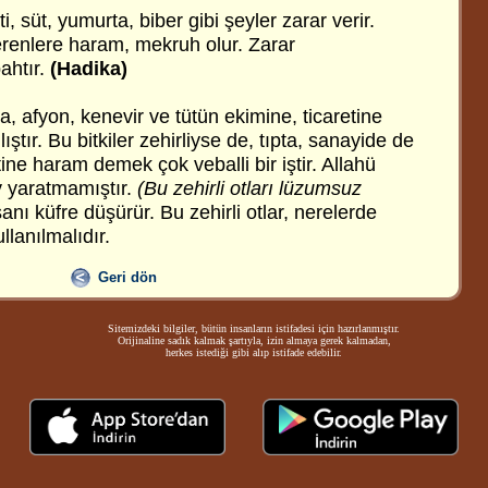
i, süt, yumurta, biber gibi şeyler zarar verir.
erenlere haram, mekruh olur. Zarar
ahtır.
(Hadika)
a, afyon, kenevir ve tütün ekimine, ticaretine
tır. Bu bitkiler zehirliyse de, tıpta, sanayide de
retine haram demek çok veballi bir iştir. Allahü
y yaratmamıştır.
(Bu zehirli otları lüzumsuz
nı küfre düşürür. Bu zehirli otlar, nerelerde
llanılmalıdır.
Geri dön
Sitemizdeki bilgiler, bütün insanların istifadesi için hazırlanmıştır.
Orijinaline sadık kalmak şartıyla, izin almaya gerek kalmadan,
herkes istediği gibi alıp istifade edebilir.