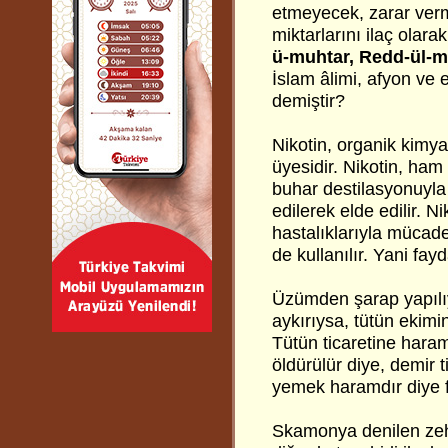
etmeyecek, zarar ver
miktarlarını ilaç olar
ü-muhtar, Redd-ül-m
İslam âlimi, afyon ve 
demiştir?
Nikotin, organik kimyad
üyesidir. Nikotin, ham 
buhar destilasyonuyla 
edilerek elde edilir. Ni
hastalıklarıyla mücade
de kullanılır. Yani fayd
Üzümden şarap yapılıy
aykırıysa, tütün ekim
Tütün ticaretine hara
öldürülür diye, demir
yemek haramdır diye fı
Skamonya denilen zeh