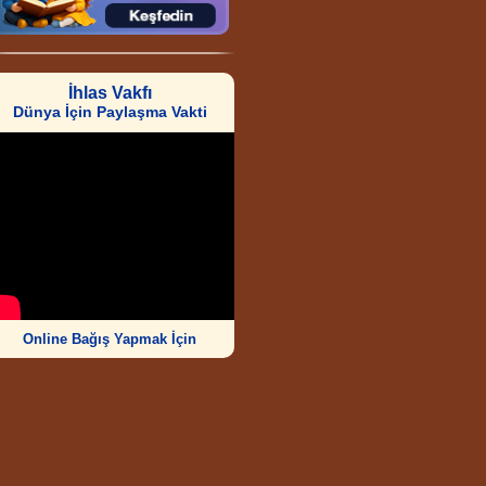
İhlas Vakfı
Dünya İçin Paylaşma Vakti
Online Bağış Yapmak İçin