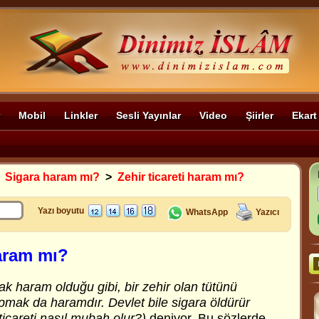
Mobil
Linkler
Sesli Yayınlar
Video
Şiirler
Ekart
>
Sigara haram mı?
>
Zehir ticareti haram mı?
Yazı boyutu
WhatsApp
Yazıcı
haram mı?
ak haram olduğu gibi, bir zehir olan tütünü
pmak da haramdır. Devlet bile sigara öldürür
icareti nasıl mubah olur?)
deniyor. Bu sözlerde