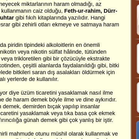
meyecek miktarlarının haram olmadığı, az
ak kullanmanın caiz olduğu,
Feth-ur-rahim, Dürr-
uhtar
gibi fıkıh kitaplarında yazılıdır. Hangi
esrar gibi zehirli otları ekmeye ve satmaya haram
a piridin tipindeki alkoloitlerin en önemli
nikotin veya nikotin sülfat hâlinde, tütünden
veya trikloretilen gibi bir çözücüyle ekstrakte
kotinden, çeşitli alanlarda faydalanıldığı gibi, bitki
lede bitkileri saran dış asalakları öldürmek için
alı yerlerde de kullanılır.
or diye üzüm ticaretini yasaklamak nasıl ilme
ine de haram demek böyle ilme ve dine aykırıdır.
m demek, demirden bıçak yapılıp insanlar
 ticaretini yasaklamak veya tıka basa çok ekmek
rıncılığa günah demek gibi çok yanlış bir iştir.
irli mahmude otunu müshil olarak kullanmak ve