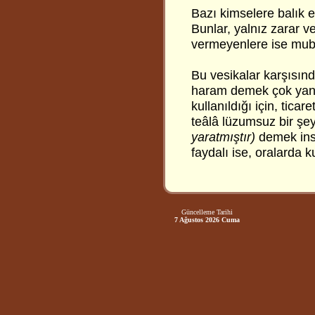
Bazı kimselere balık et
Bunlar, yalnız zarar v
vermeyenlere ise mub
Bu vesikalar karşısınd
haram demek çok yanlış
kullanıldığı için, tica
teâlâ lüzumsuz bir şe
yaratmıştır)
demek insa
faydalı ise, oralarda ku
Güncelleme Tarihi
7 Ağustos 2026 Cuma