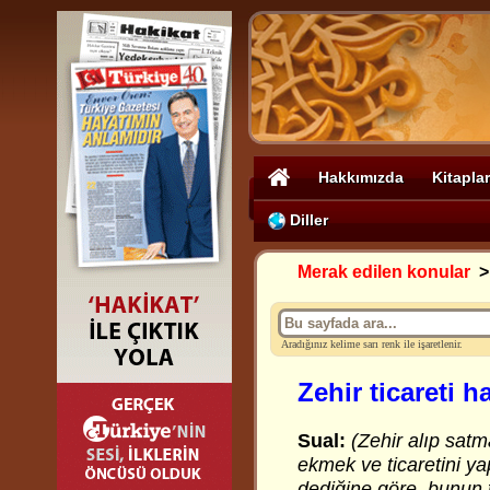
Hakkımızda
Kitaplar
Diller
Merak edilen konular
Aradığınız kelime sarı renk ile işaretlenir.
Zehir ticareti 
Sual:
(Zehir alıp satm
ekmek ve ticaretini ya
dediğine göre, bunun t