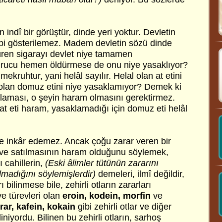
 indî bir görüştür, dinde yeri yoktur. Devletin
bi gösterilemez. Madem devletin sözü dinde
düren sigarayı devlet niye tamamen
rucu hemen öldürmese de onu niye yasaklıyor?
ekruhtur, yani helâl sayılır. Helal olan at etini
olan domuz etini niye yasaklamıyor? Demek ki
aklaması, o şeyin haram olmasını gerektirmez.
at eti haram, yasaklamadığı için domuz eti helâl
e inkâr edemez. Ancak çoğu zarar veren bir
in ve satılmasının haram olduğunu söylemek,
ı cahillerin,
(Eski âlimler tütünün zararını
lmadığını söylemişlerdir)
demeleri, ilmî değildir,
 bilinmese bile, zehirli otların zararları
e türevleri olan
eroin, kodein, morfin
ve
rar, kafein, kokain
gibi zehirli otlar ve diğer
liniyordu. Bilinen bu zehirli otların, sarhoş