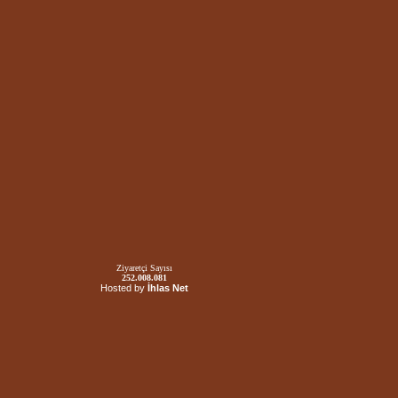
Ziyaretçi Sayısı
252.008.081
Hosted by
İhlas Net