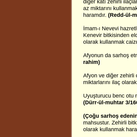
diğer katı zehirli ila
az miktarını kullanmak
haramdır.
(Redd-ül-m
İmam-ı Nevevi hazretle
Kenevir bitkisinden el
olarak kullanmak caiz
Afyonun da sarhoş etm
rahim)
Afyon ve diğer zehirli 
miktarlarını ilaç olara
Uyuşturucu benc otu 
(Dürr-ül-muhtar 3/16
(Çoğu sarhoş edenin
mahsustur. Zehirli bitki
olarak kullanmak har