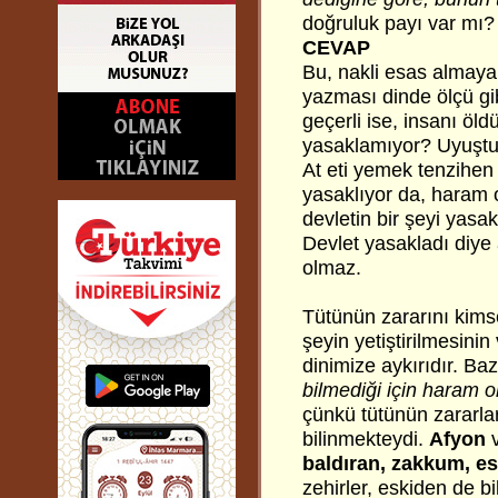
doğruluk payı var mı?
CEVAP
Bu, nakli esas almayan
yazması dinde ölçü gi
geçerli ise, insanı öl
yasaklamıyor? Uyuştu
At eti yemek tenzihen m
yasaklıyor da, haram 
devletin bir şeyi yas
Devlet yasakladı diye 
olmaz.
Tütünün zararını kims
şeyin yetiştirilmesin
dinimize aykırıdır. Baz
bilmediği için haram o
çünkü tütünün zararları
bilinmekteydi.
Afyon
v
baldıran, zakkum,
es
zehirler, eskiden de bi