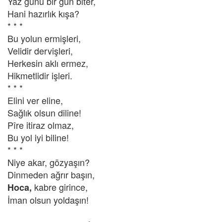
Yaz günü bir gün biter,
Hani hazırlık kışa?
* * *
Bu yolun ermişleri,
Velidir dervişleri,
Herkesin aklı ermez,
Hikmetlidir işleri.
* * *
Elini ver eline,
Sağlık olsun diline!
Pîre itiraz olmaz,
Bu yol iyi biline!
* * *
Niye akar, gözyaşın?
Dinmeden ağrır başın,
kabre girince,
Hoca,
İman olsun yoldaşın!