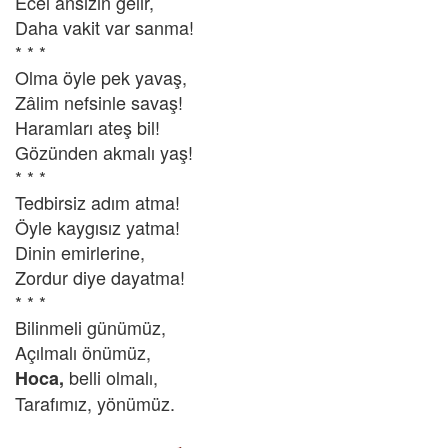
Ecel ansızın gelir,
Daha vakit var sanma!
* * *
Olma öyle pek yavaş,
Zâlim nefsinle savaş!
Haramları ateş bil!
Gözünden akmalı yaş!
* * *
Tedbirsiz adım atma!
Öyle kaygısız yatma!
Dinin emirlerine,
Zordur diye dayatma!
* * *
Bilinmeli günümüz,
Açılmalı önümüz,
belli olmalı,
Hoca,
Tarafımız, yönümüz.