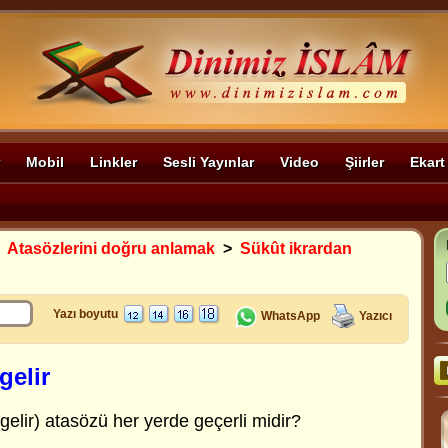
Mobil
Linkler
Sesli Yayınlar
Video
Şiirler
Ekart
>
Atasözlerini doğru anlamak
>
Sükût ikrardan
Yazı boyutu
WhatsApp
Yazıcı
gelir
gelir) atasözü her yerde geçerli midir?