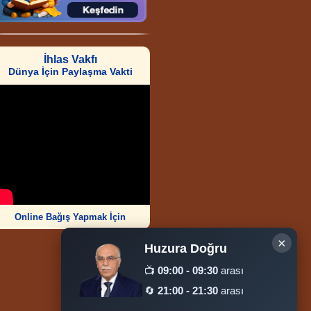
İhlas Vakfı
Dünya İçin Paylaşma Vakti
Online Bağış Yapmak İçin
×
Huzura Doğru
📺
09:00 - 09:30
arası
🔄
21:00 - 21:30
arası
Ziyaretçi Sayısı
252.011.528