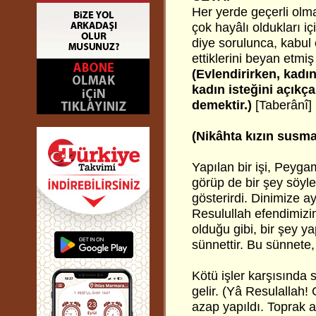
Her yerde geçerli olm
çok hayâlı oldukları 
diye sorulunca, kabul
ettiklerini beyan etmiş 
(Evlendirirken, kadın
kadın isteğini açıkç
demektir.)
[Taberânî]
(Nikâhta kızın susmas
Yapılan bir işi, Peyga
görüp de bir şey söyl
gösterirdi. Dinimize a
Resulullah efendimizin s
olduğu gibi, bir şey 
sünnettir. Bu sünnete
Kötü işler karşısınd
gelir. (Yâ Resulallah
azap yapıldı. Toprak al