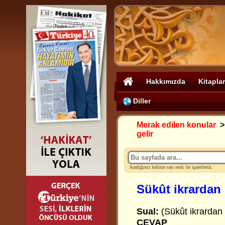
Hakkımızda
Kitaplar
Diller
Merak edilen konular
gelir
Aradığınız kelime sarı renk ile işaretlenir.
Sükût ikrardan 
Sual:
(Sükût ikrardan 
CEVAP