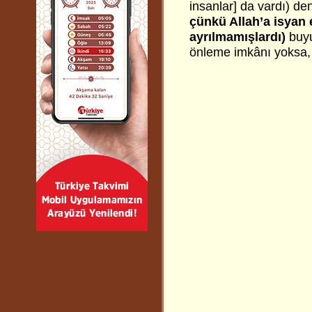
insanlar] da vardı) de
çünkü Allah’a isyan 
ayrılmamışlardı)
buy
önleme imkânı yoksa, 