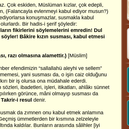
az. Çok eskiden, Müslüman kızlar, çok edepli,
için, (Falancayla evlenmeyi kabul ediyor musun?)
 ediyorlarsa konuşmazlar, susmakla kabul
olurlardı. Bir hadis-i şerif şöyledir:
ların fikirlerini söylemelerini emredin! Dul
a söyler! Bâkire kızın susması, kabul etmesi
ı, razı olmasına alamettir.)
[Müslim]
mber efendimizin “sallallahü aleyhi ve sellem”
ememesi, yani susması da, o işin caiz olduğunu
ykırı bir iş olursa ona müdahale ederdi.
özleri, ibadetleri, işleri, itikatları, ahlâkı sünnet
yapılırken görünce, mâni olmayıp susması da
,
Takrir-i resul
denir.
a susmak da zımnen onu kabul etmek anlamına
! Geçmiş ümmetlerden bir kısmına zelzeleyle
tında kaldılar. Bunların arasında sâlihler [iyi