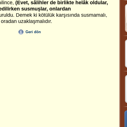
nilince,
(Evet, sâlihler de birlikte helâk oldular,
edilirken susmuşlar, onlardan
uruldu. Demek ki kötülük karşısında susmamalı,
oradan uzaklaşmalıdır.
Geri dön