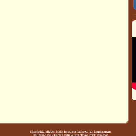
Sitemizdeki bilgiler, bütün insanların istifadesi için hazırlanmıştır.
Orijinaline sadık kalmak şartıyla, izin almaya gerek kalmadan,