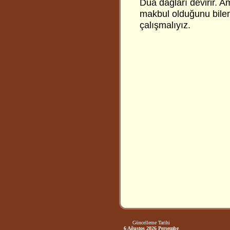
Dua dağları devirir. 
makbul olduğunu bilem
çalışmalıyız.
Güncelleme Tarihi
6 Ağustos 2026 Perşembe