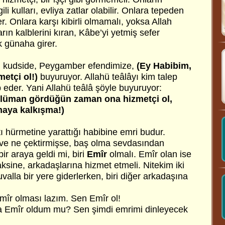
ili kulları, evliya zatlar olabilir. Onlara tepeden
r. Onlara karşı kibirli olmamalı, yoksa Allah
rın kalblerini kıran, Kâbe’yi yetmiş sefer
 günaha girer.
s-i kudside, Peygamber efendimize,
(Ey Habibim,
etçi ol!)
buyuruyor. Allahü teâlâyı kim talep
eder. Yani Allahü teâlâ şöyle buyuruyor:
slüman gördüğün zaman ona hizmetçi ol,
pmaya kalkışma!
)
tı hürmetine yarattığı habibine emri budur.
 ve ne çektirmişse, baş olma sevdasından
 bir araya geldi mi, biri
Emîr
olmalı. Emîr olan ise
sine, arkadaşlarına hizmet etmeli. Nitekim iki
çuvalla bir yere giderlerken, biri diğer arkadaşına
 Emîr olması lazım. Sen Emîr ol!
na Emîr oldum mu? Sen şimdi emrimi dinleyecek