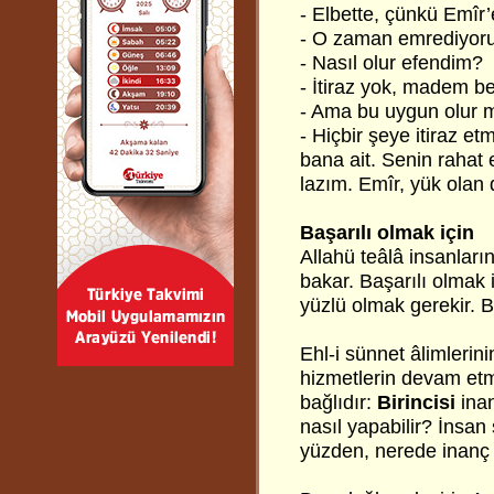
- Elbette, çünkü Emîr’e
- O zaman emrediyorum
- Nasıl olur efendim?
- İtiraz yok, madem be
- Ama bu uygun olur 
- Hiçbir şeye itiraz e
bana ait. Senin raha
lazım. Emîr, yük olan 
Başarılı olmak için
Allahü teâlâ insanları
bakar. Başarılı olmak
yüzlü olmak gerekir. Bu
Ehl-i sünnet âlimlerini
hizmetlerin devam etme
bağlıdır:
Birincisi
ina
nasıl yapabilir? İnsan
yüzden, nerede inanç 