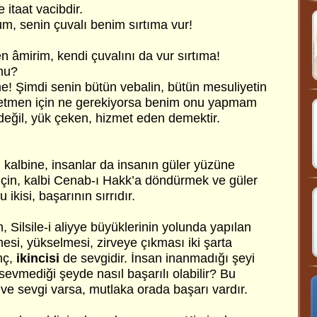
 itaat vacibdir.
, senin çuvalı benim sırtıma vur!
n âmirim, kendi çuvalını da vur sırtıma!
mu?
tme! Şimdi senin bütün vebalin, bütün mesuliyetin
t etmen için ne gerekiyorsa benim onu yapmam
değil, yük çeken, hizmet eden demektir.
n kalbine, insanlar da insanın güler yüzüne
 için, kalbi Cenab-ı Hakk’a döndürmek ve güler
 ikisi, başarının sırrıdır.
n, Silsile-i aliyye büyüklerinin yolunda yapılan
si, yükselmesi, zirveye çıkması iki şarta
nç,
ikincisi
de sevgidir. İnsan inanmadığı şeyi
 sevmediği şeyde nasıl başarılı olabilir? Bu
ve sevgi varsa, mutlaka orada başarı vardır.