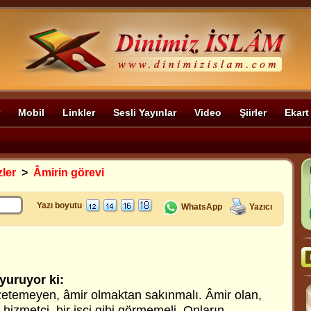
Mobil
Linkler
Sesli Yayınlar
Video
Şiirler
Ekart
zler
>
Âmirin görevi
Yazı boyutu
WhatsApp
Yazıcı
uyuruyor ki
:
gözetemeyen, âmir olmaktan sakınmalı. Âmir olan,
 hizmetçi, bir işçi gibi görmemeli. Onların