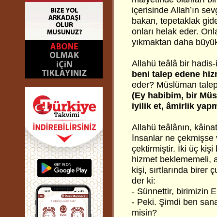
içerisinde Allah’ın sevg
bakan, tepetaklak gide
onları helak eder. Onla
yıkmaktan daha büyük
Allahü teâlâ bir hadi
beni talep edene hizm
eder? Müslüman talep 
(Ey habibim, bir Mü
iyilik et, âmirlik ya
Allahü teâlânın, kâina
İnsanlar ne çekmişse
çektirmiştir. İki üç kişi
hizmet beklememeli, ak
kişi, sırtlarında birer 
der ki:
- Sünnettir, birimizin
- Peki. Şimdi ben sa
misin?