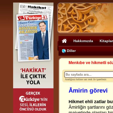
Hakkımızda
Kitaplar
Diller
Menkıbe ve hikmetli sö
Aradığınız kelime sarı renk ile işaretlenir.
Âmirin görevi
Hikmet ehli zatlar b
Âmirliğin şartlarını 
maiyetinde olanları bir