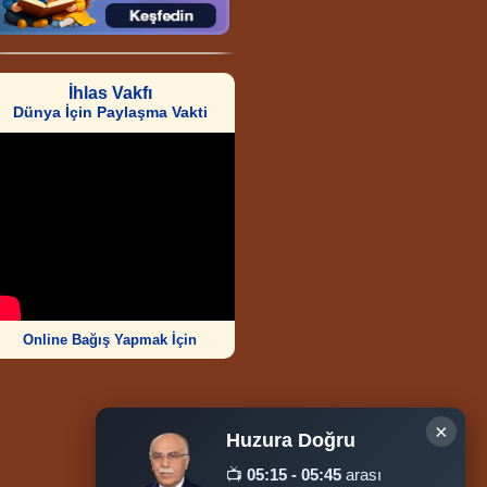
İhlas Vakfı
Dünya İçin Paylaşma Vakti
Online Bağış Yapmak İçin
×
Huzura Doğru
Ziyaretçi Sayısı
📺
05:15 - 05:45
arası
252.004.069