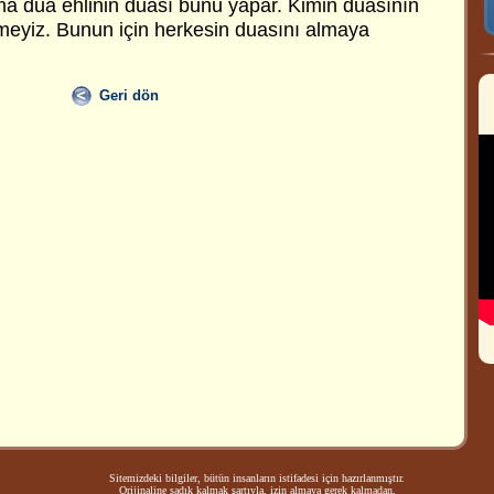
Ama dua ehlinin duası bunu yapar. Kimin duasının
eyiz. Bunun için herkesin duasını almaya
Geri dön
Sitemizdeki bilgiler, bütün insanların istifadesi için hazırlanmıştır.
Orijinaline sadık kalmak şartıyla, izin almaya gerek kalmadan,