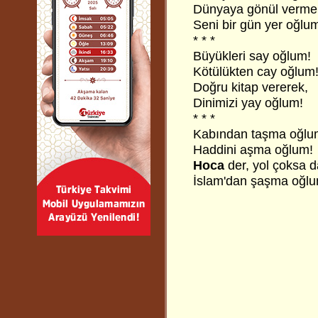
Dünyaya gönül verme
Seni bir gün yer oğlu
* * *
Büyükleri say oğlum!
Kötülükten cay oğlum
Doğru kitap vererek,
Dinimizi yay oğlum!
* * *
Kabından taşma oğlu
Haddini aşma oğlum!
Hoca
der, yol çoksa d
İslam'dan şaşma oğlu