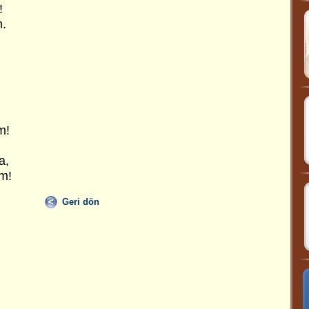
!
m.
!
m!
a,
m!
Geri dön