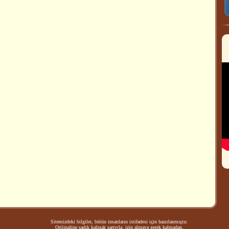
Sitemizdeki bilgiler, bütün insanların istifadesi için hazırlanmıştır.
Orijinaline sadık kalmak şartıyla, izin almaya gerek kalmadan,