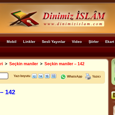
Mobil
Linkler
Sesli Yayınlar
Video
Şiirler
Ekart
ri
>
Seçkin maniler
>
Seçkin maniler – 142
Yazı boyutu
WhatsApp
Yazıcı
 – 142