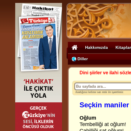
Hakkımızda
Kitaplar
Diller
Dini şiirler ve ilahi sözle
Aradığınız kelime sarı renk ile işaretlenir.
Seçkin maniler
Oğlum
Tembelliği at oğlum!
Cahilliği sat oğlum!