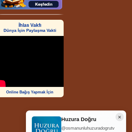
İhlas Vakfı
Dünya İçin Paylaşma Vakti
Online Bağış Yapmak İçin
×
Huzura Doğru
@osmanunluhuzuradogrutv
Ziyaretçi Sayısı
252.012.500