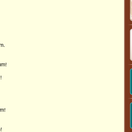
um.
um!
!
um!
!