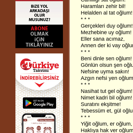
Haramları zehir bil!
Helalden al tat oğlum!
* * *
Gerçekleri duy oğlum!
Mezhebine uy oğlum!
Eller sana acımaz,
Annen der ki vay oğl
* * *
Beni dinle sen oğlum!
Gönlün olsun şen oğl
Nefsine uyma sakın!
Azgın nefsi yen oğlum
* * *
Nasihat tut gel oğlum!
Nimet kadri bil oğlum!
Suratını ekşitme!
Tebessüm et, gül oğl
* * *
Yiğit oğlum, er oğlum,
Haklıya hak ver oğlum