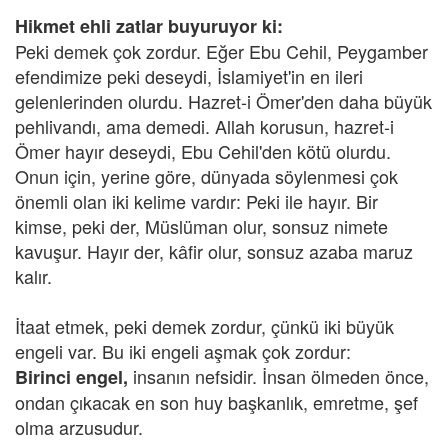
Hikmet ehli zatlar buyuruyor ki:
Peki demek çok zordur. Eğer Ebu Cehil, Peygamber
efendimize peki deseydi, İslamiyet'in en ileri
gelenlerinden olurdu. Hazret-i Ömer'den daha büyük
pehlivandı, ama demedi. Allah korusun, hazret-i
Ömer hayır deseydi, Ebu Cehil'den kötü olurdu.
Onun için, yerine göre, dünyada söylenmesi çok
önemli olan iki kelime vardır: Peki ile hayır. Bir
kimse, peki der, Müslüman olur, sonsuz nimete
kavuşur. Hayır der, kâfir olur, sonsuz azaba maruz
kalır.
İtaat etmek, peki demek zordur, çünkü iki büyük
engeli var. Bu iki engeli aşmak çok zordur:
insanın nefsidir. İnsan ölmeden önce,
Birinci engel,
ondan çıkacak en son huy başkanlık, emretme, şef
olma arzusudur.