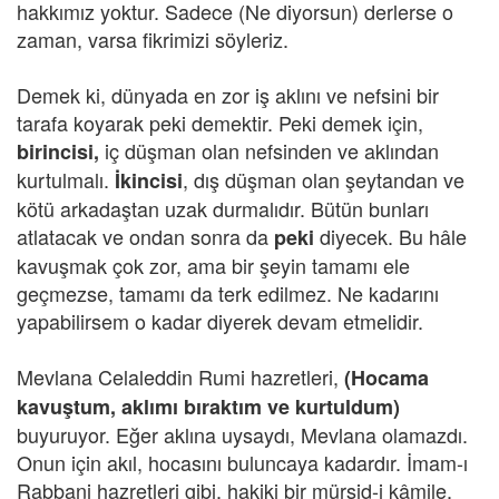
hakkımız yoktur. Sadece (Ne diyorsun) derlerse o
zaman, varsa fikrimizi söyleriz.
Demek ki, dünyada en zor iş aklını ve nefsini bir
tarafa koyarak peki demektir. Peki demek için,
iç düşman olan nefsinden ve aklından
birincisi,
kurtulmalı.
, dış düşman olan şeytandan ve
İkincisi
kötü arkadaştan uzak durmalıdır. Bütün bunları
atlatacak ve ondan sonra da
diyecek. Bu hâle
peki
kavuşmak çok zor, ama bir şeyin tamamı ele
geçmezse, tamamı da terk edilmez. Ne kadarını
yapabilirsem o kadar diyerek devam etmelidir.
Mevlana Celaleddin Rumi hazretleri,
(Hocama
kavuştum, aklımı bıraktım ve kurtuldum)
buyuruyor. Eğer aklına uysaydı, Mevlana olamazdı.
Onun için akıl, hocasını buluncaya kadardır. İmam-ı
Rabbani hazretleri gibi, hakiki bir mürşid-i kâmile,