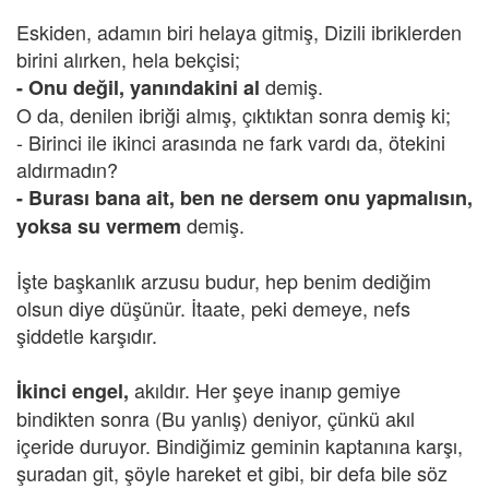
Eskiden, adamın biri helaya gitmiş, Dizili ibriklerden
birini alırken, hela bekçisi;
demiş.
- Onu değil, yanındakini al
O da, denilen ibriği almış, çıktıktan sonra demiş ki;
- Birinci ile ikinci arasında ne fark vardı da, ötekini
aldırmadın?
- Burası bana ait, ben ne dersem onu yapmalısın,
demiş.
yoksa su vermem
İşte başkanlık arzusu budur, hep benim dediğim
olsun diye düşünür. İtaate, peki demeye, nefs
şiddetle karşıdır.
akıldır. Her şeye inanıp gemiye
İkinci engel,
bindikten sonra (Bu yanlış) deniyor, çünkü akıl
içeride duruyor. Bindiğimiz geminin kaptanına karşı,
şuradan git, şöyle hareket et gibi, bir defa bile söz