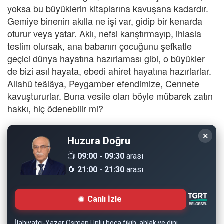
yoksa bu büyüklerin kitaplarına kavuşana kadardır.
Gemiye binenin akılla ne işi var, gidip bir kenarda
oturur veya yatar. Aklı, nefsi karıştırmayıp, ihlasla
teslim olursak, ana babanın çocuğunu şefkatle
geçici dünya hayatına hazırlaması gibi, o büyükler
de bizi asıl hayata, ebedi ahiret hayatına hazırlarlar.
Allahü teâlâya, Peygamber efendimize, Cennete
kavuştururlar. Buna vesile olan böyle mübarek zatın
hakkı, hiç ödenebilir mi?
×
Huzura Doğru
📺
09:00 - 09:30
arası
🔄
21:00 - 21:30
arası
Copyright © 2008 - Dinimiz İslam. Her Hakkı Saklıdır.
Canlı İzle
Sitemizdeki bilgiler, bütün insanların istifadesi için
hazırlanmıştır. Orijinaline sadık kalmak şartıyla, izin
İlahiyatçı-Yazar Osman Ünlü hoca fıkıh, ahlak ve dini