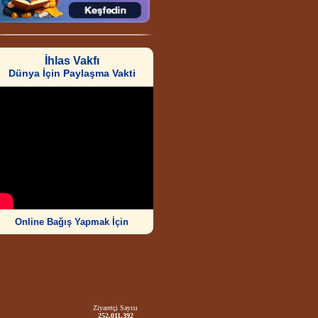
İhlas Vakfı
Dünya İçin Paylaşma Vakti
Online Bağış Yapmak İçin
Ziyaretçi Sayısı
252.011.392