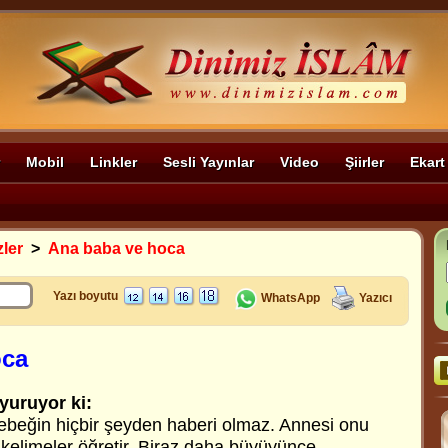
Mobil
Linkler
Sesli Yayınlar
Video
Şiirler
Ekart
zler
>
Ana baba ve hoca
Yazı boyutu
WhatsApp
Yazıcı
oca
yuruyor ki:
ebeğin hiçbir şeyden haberi olmaz. Annesi onu
 kelimeler öğretir. Biraz daha büyüyünce,