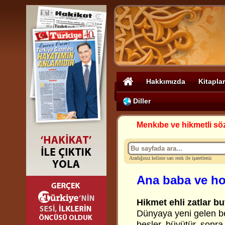
Hakkımızda
Kitaplar
Diller
Menkıbe ve hikmetli sö
Aradığınız kelime sarı renk ile işaretlenir.
Ana baba ve h
Hikmet ehli zatlar bu
Dünyaya yeni gelen b
besler, büyütür, sonra