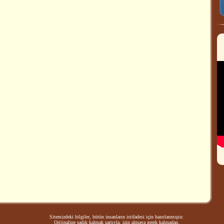
Sitemizdeki bilgiler, bütün insanların istifadesi için hazırlanmıştır.
Orijinaline sadık kalmak şartıyla, izin almaya gerek kalmadan,