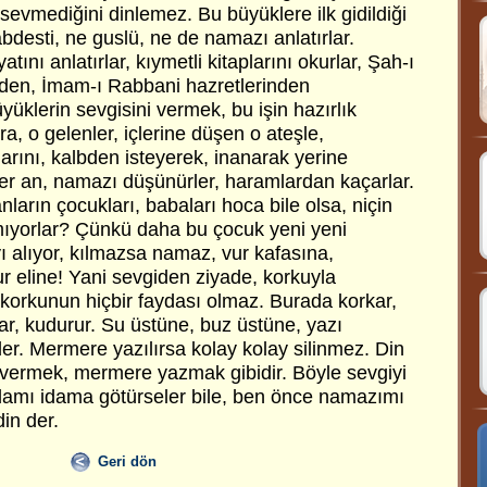
 sevmediğini dinlemez. Bu büyüklere ilk gidildiği
desti, ne guslü, ne de namazı anlatırlar.
ını anlatırlar, kıymetli kitaplarını okurlar, Şah-ı
nden, İmam-ı Rabbani hazretlerinden
yüklerin sevgisini vermek, bu işin hazırlık
a, o gelenler, içlerine düşen o ateşle,
larını, kalbden isteyerek, inanarak yerine
Her an, namazı düşünürler, haramlardan kaçarlar.
ların çocukları, babaları hoca bile olsa, niçin
mıyorlar? Çünkü daha bu çocuk yeni yeni
yı alıyor, kılmazsa namaz, vur kafasına,
r eline! Yani sevgiden ziyade, korkuyla
e korkunun hiçbir faydası olmaz. Burada korkar,
ar, kudurur. Su üstüne, buz üstüne, yazı
er. Mermere yazılırsa kolay kolay silinmez. Din
i vermek, mermere yazmak gibidir. Böyle sevgiyi
damı idama götürseler bile, ben önce namazımı
in der.
Geri dön