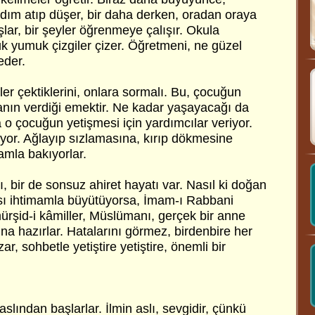
adım atıp düşer, bir daha derken, oradan oraya
ar, bir şeyler öğrenmeye çalışır. Okula
k yumuk çizgiler çizer. Öğretmeni, ne güzel
eder.
r çektiklerini, onlara sormalı. Bu, çocuğun
anın verdiği emektir. Ne kadar yaşayacağı da
lâ o çocuğun yetişmesi için yardımcılar veriyor.
yor. Ağlayıp sızlamasına, kırıp dökmesine
mla bakıyorlar.
ı, bir de sonsuz ahiret hayatı var. Nasıl ki doğan
sı ihtimamla büyütüyorsa, İmam-ı Rabbani
 mürşid-i kâmiller, Müslümanı, gerçek bir anne
ına hazırlar. Hatalarını görmez, birdenbire her
r, sohbetle yetiştire yetiştire, önemli bir
aslından başlarlar. İlmin aslı, sevgidir, çünkü