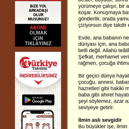
yürümeye çalışır, bir 
koşar. Konuşmaya başl
gönderilir, orada yamu
çiziyorsun diye takdir 
Evde, ana babanın nele
dünyası için, ana bab
belli değil. Allahü teâ
Şefkat, merhamet veri
rağmen, çocuğa ihtima
Bir geçici dünya hayat
çocuğu, annesi, baba
hazretleri gibi hakiki
baba gibi ahiret hayat
şeyi söylemez, azar aza
seviyeye getirir.
İlmin aslı sevgidir
Bu büyükler işe, ilmin 