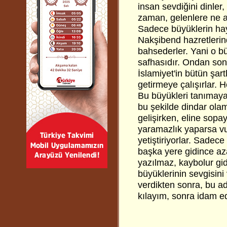
insan sevdiğini dinler,
zaman, gelenlere ne ab
Sadece büyüklerin hayat
Nakşibend hazretleri
bahsederler. Yani o bü
safhasıdır. Ondan sonr
İslamiyet'in bütün şart
getirmeye çalışırlar. 
Bu büyükleri tanımayan
bu şekilde dindar ola
gelişirken, eline sopa
yaramazlık yaparsa vu
yetiştiriyorlar. Sadec
başka yere gidince az
yazılmaz, kaybolur gid
büyüklerinin sevgisin
verdikten sonra, bu a
kılayım, sonra idam ed