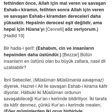
fethinden önce, Allah için mal veren ve savaşan
Eshab-ı kiramın, fetihten sonra Allah için veren
ve savaşan Eshab-ı kiramdan dereceleri daha
yüksektir. Hepsinin derecesi eşit değildir, ama
[Cenneti]
hepsi için Hüsna’yı
söz veriyorum.)
[Hadid 10]
Bir hadis-i şerif:
(Eshabım, cin ve insanların
[Bezzar] Bütün
hepsinden daha üstündür.)
insanların en üstünü olan bu büyük zatlara, nasıl dil
uzatılabilir?
İbni Sebeciler,
(Müslüman Müslümanla savaşmaz)
diyerek, Hazret-i Ali ile savaşan Eshab-ı kirama kâfir
diyorlar. Hâlbuki iki Müslüman ordunun
savaşabileceği Kur’an-ı kerimde bildiriliyor. İki tarafa
da kâfir denmez, çünkü Kur’an-ı kerimde mealen,
(Eğer müminlerden iki grup birbiriyle