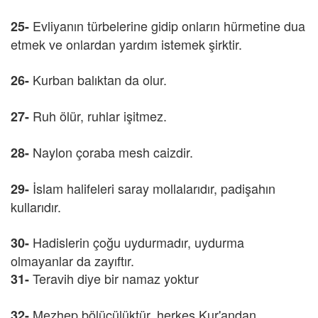
Evliyanın türbelerine gidip onların hürmetine dua
25-
etmek ve onlardan yardım istemek şirktir.
Kurban balıktan da olur.
26-
Ruh ölür, ruhlar işitmez.
27-
Naylon çoraba mesh caizdir.
28-
İslam halifeleri saray mollalarıdır, padişahın
29-
kullarıdır.
Hadislerin çoğu uydurmadır, uydurma
30-
olmayanlar da zayıftır.
Teravih diye bir namaz yoktur
31-
Mezhep bölücülüktür, herkes Kur'andan
32-