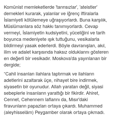
Komünist memleketlerde 'tanrısızlar', 'ateistler'
dernekleri kurarak, yalanlar ve iğrenç iftiralarla
İslamiyeti kötülemeye uğraşıyorlardı. Buna karşılık,
Müslümanlara söz hakkı tanımıyorlardı. Cevap
vermeyi, İslamiyetin kudsiyetini, yüceliğini ve tarih
boyunca medeniyete ışık tuttuğunu, vesikalarla
bildirmeyi yasak ederlerdi. Böyle davranışları, akıl,
ilim ve adalet karşısında haksız olduklarını gösteren
en değerli bir vesikadır. Moskova'da yayınlanan bir
dergide;
“Cahil insanları ilahlara taptırmak ve ilahların
adetlerini azaltarak üçe, nihayet bire indirmek,
siyasetin bir oyunudur. Allah yaratan değil, siyasi
sebeplerle insanların yarattığı bir fikirdir. Ahiret,
Cennet, Cehennem laflarını da, Mısır'daki
firavunların papazları ortaya çıkardı. Muhammed
(aleyhisselâm) Peygamber olarak ortaya çıkmadı.