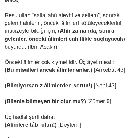
Resulullah “sallallahü aleyhi ve sellem”, sonraki
gelen hainlerin, önceki âlimleri kötüleyeceklerini
mucizeyle bildiği için,
(Âhir zamanda, sonra
gelenler, önceki âlimleri cahillikle suçlayacak)
buyurdu. (İbni Asakir)
Önceki âlimler çok kıymetlidir. Üç âyet meali:
[Ankebut 43]
(Bu misalleri ancak âlimler anlar.)
[Nahl 43]
(Bilmiyorsanız âlimlerden sorun!)
[Zümer 9]
(Bilenle bilmeyen bir olur mu?)
Üç hadisi şerif daha:
[Deylemi]
(Âlimlere tâbi olun!)