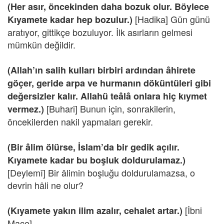
(Her asır, öncekinden daha bozuk olur. Böylece
[Hadika] Gün günü
Kıyamete kadar hep bozulur.)
aratıyor, gittikçe bozuluyor. İlk asırların gelmesi
mümkün değildir.
(Allah’ın salih kulları birbiri ardından âhirete
göçer, geride arpa ve hurmanın döküntüleri gibi
değersizler kalır. Allahü teâlâ onlara hiç kıymet
[Buhari] Bunun için, sonrakilerin,
vermez.)
öncekilerden nakil yapmaları gerekir.
(Bir âlim ölürse, İslam’da bir gedik açılır.
Kıyamete kadar bu boşluk doldurulamaz.)
[Deylemî] Bir âlimin boşluğu doldurulamazsa, o
devrin hâli ne olur?
[İbni
(Kıyamete yakın ilim azalır, cehalet artar.)
Mace]