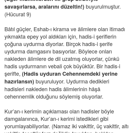
buyurulmuştur.
savaşırlarsa, aralarını düzeltin!)
(Hücurat 9)
Bâtıl güçler, Eshab-ı kirama ve âlimlere olan itimadı
yıkmakta epey yol aldıkları için, hadis-i şeriflerin
çoğuna uydurma diyorlar. Birçok hadis-i şerife
uydurma damgasını basıyorlar. Böylece onları
nakleden âlimlere de dil uzatmış oluyorlar, çünkü
hadis uydurmanın vebali çok büyüktür. Bir hadis-i
şerifte,
(Hadis uyduran Cehennemdeki yerine
buyuruluyor. Uydurma dedikleri
hazırlansın)
hadisleri nakleden hadis âlimlerinin hâşâ
cehennemlik olduğunu söylemiş oluyorlar.
Kur’an-ı kerimin açıklaması olan hadisler böyle
damgalanınca, Kur’an-ı kerimi istedikleri gibi
yorumlayabiliyorlar. (Namaz iki vakittir, üç vakittir, altı