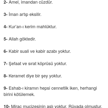
Amel, imandan cüzdür.
2-
İman artıp eksilir.
3-
Kur’an-ı kerim mahlûktur.
4-
Allah göktedir.
5-
Kabir suali ve kabir azabı yoktur.
6-
Şefaat ve sırat köprüsü yoktur.
7-
Keramet diye bir şey yoktur.
8-
Eshab-ı kiramın hepsi cennetlik iken, herhangi
9-
birini kötülemek.
Mirac mucizesinin aslı yoktur. Rüyada olmuştur.
10-