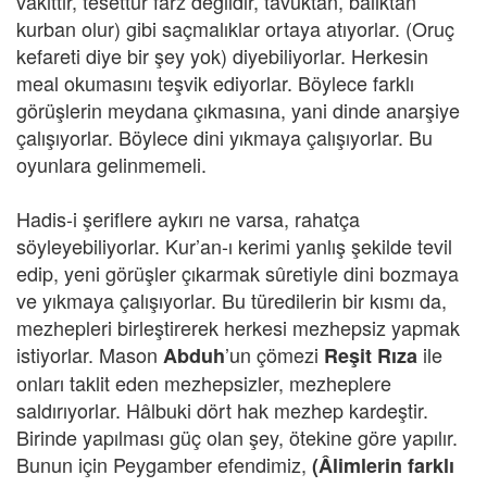
vakittir, tesettür farz değildir, tavuktan, balıktan
kurban olur) gibi saçmalıklar ortaya atıyorlar. (Oruç
kefareti diye bir şey yok) diyebiliyorlar. Herkesin
meal okumasını teşvik ediyorlar. Böylece farklı
görüşlerin meydana çıkmasına, yani dinde anarşiye
çalışıyorlar. Böylece dini yıkmaya çalışıyorlar. Bu
oyunlara gelinmemeli.
Hadis-i şeriflere aykırı ne varsa, rahatça
söyleyebiliyorlar. Kur’an-ı kerimi yanlış şekilde tevil
edip, yeni görüşler çıkarmak sûretiyle dini bozmaya
ve yıkmaya çalışıyorlar. Bu türedilerin bir kısmı da,
mezhepleri birleştirerek herkesi mezhepsiz yapmak
istiyorlar. Mason
’un çömezi
ile
Abduh
Reşit Rıza
onları taklit eden mezhepsizler, mezheplere
saldırıyorlar. Hâlbuki dört hak mezhep kardeştir.
Birinde yapılması güç olan şey, ötekine göre yapılır.
Bunun için Peygamber efendimiz,
(Âlimlerin farklı