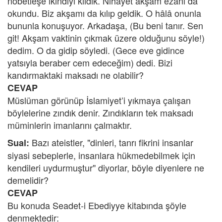
nöbetleşe ikindiyi kıldık. Nihayet akşam ezanı da
okundu. Biz akşamı da kılıp geldik. O hâlâ onunla
bununla konuşuyor. Arkadaşa, (Bu beni tanır. Sen
git! Akşam vaktinin çıkmak üzere olduğunu söyle!)
dedim. O da gidip söyledi. (Gece eve gidince
yatsıyla beraber cem edeceğim) dedi. Bizi
kandırmaktaki maksadı ne olabilir?
CEVAP
Müslüman görünüp İslamiyet’i yıkmaya çalışan
böylelerine zındık denir. Zındıkların tek maksadı
müminlerin imanlarını çalmaktır.
Bazı ateistler, "dinleri, tanrı fikrini insanlar
Sual:
siyasi sebeplerle, insanlara hükmedebilmek için
kendileri uydurmuştur" diyorlar, böyle diyenlere ne
demelidir?
CEVAP
Bu konuda Seadet-i Ebediyye kitabında şöyle
denmektedir: