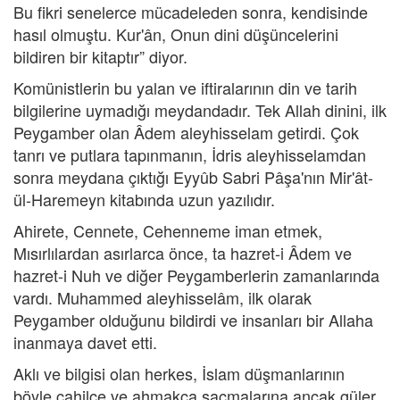
Bu fikri senelerce mücadeleden sonra, kendisinde
hasıl olmuştu. Kur'ân, Onun dini düşüncelerini
bildiren bir kitaptır” diyor.
Komünistlerin bu yalan ve iftiralarının din ve tarih
bilgilerine uymadığı meydandadır. Tek Allah dinini, ilk
Peygamber olan Âdem aleyhisselam getirdi. Çok
tanrı ve putlara tapınmanın, İdris aleyhisselamdan
sonra meydana çıktığı Eyyûb Sabri Pâşa'nın Mir'ât-
ül-Haremeyn kitabında uzun yazılıdır.
Ahirete, Cennete, Cehenneme iman etmek,
Mısırlılardan asırlarca önce, ta hazret-i Âdem ve
hazret-i Nuh ve diğer Peygamberlerin zamanlarında
vardı. Muhammed aleyhisselâm, ilk olarak
Peygamber olduğunu bildirdi ve insanları bir Allaha
inanmaya davet etti.
Aklı ve bilgisi olan herkes, İslam düşmanlarının
böyle cahilce ve ahmakça saçmalarına ancak güler.