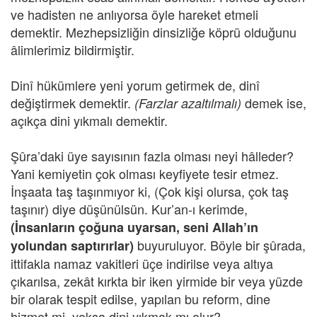
ve hadisten ne anlıyorsa öyle hareket etmeli
demektir. Mezhepsizliğin dinsizliğe köprü olduğunu
âlimlerimiz bildirmiştir.
Dinî hükümlere yeni yorum getirmek de, dinî
değiştirmek demektir.
demek ise,
(Farzlar azaltılmalı)
açıkça dini yıkmalı demektir.
Şûra’daki üye sayısının fazla olması neyi hâlleder?
Yani kemiyetin çok olması keyfiyete tesir etmez.
İnşaata taş taşınmıyor ki, (Çok kişi olursa, çok taş
taşınır) diye düşünülsün. Kur’an-ı kerimde,
(İnsanların çoğuna uyarsan, seni Allah’ın
buyuruluyor. Böyle bir şûrada,
yolundan saptırırlar)
ittifakla namaz vakitleri üçe indirilse veya altıya
çıkarılsa, zekât kırkta bir iken yirmide bir veya yüzde
bir olarak tespit edilse, yapılan bu reform, dine
hizmet mi, yoksa dini yıkmak mı olur?