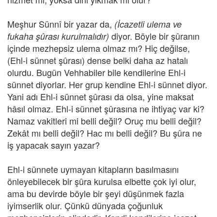
Meşhur Sünnî bir yazar da,
(İcazetli ulema ve
diyor. Böyle bir şûranın
fukaha şûrası kurulmalıdır)
içinde mezhepsiz ulema olmaz mı? Hiç değilse,
(Ehl-i sünnet şûrası) dense belki daha az hatalı
olurdu. Bugün Vehhabiler bile kendilerine Ehl-i
sünnet diyorlar. Her grup kendine Ehl-i sünnet diyor.
Yani adı Ehl-i sünnet şûrası da olsa, yine maksat
hâsıl olmaz. Ehl-i sünnet şûrasına ne ihtiyaç var ki?
Namaz vakitleri mi belli değil? Oruç mu belli değil?
Zekât mı belli değil? Hac mı belli değil? Bu şûra ne
iş yapacak sayın yazar?
Ehl-i sünnete uymayan kitapların basılmasını
önleyebilecek bir şûra kurulsa elbette çok iyi olur,
ama bu devirde böyle bir şeyi düşünmek fazla
iyimserlik olur. Çünkü dünyada çoğunluk