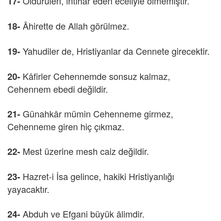
Öldürülen, intihar eden eceliyle ölmemiştir.
17-
Âhirette de Allah görülmez.
18-
Yahudiler de, Hristiyanlar da Cennete girecektir.
19-
Kâfirler Cehennemde sonsuz kalmaz,
20-
Cehennem ebedi değildir.
Günahkâr mümin Cehenneme girmez,
21-
Cehenneme giren hiç çıkmaz.
Mest üzerine mesh caiz değildir.
22-
Hazret-i İsa gelince, hakiki Hristiyanlığı
23-
yayacaktır.
Abduh ve Efgani büyük âlimdir.
24-