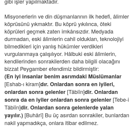
gibi işler yapılmaktadır.
Misyonerlerin ve din düşmanlarının ilk hedefi, âlimler
köprüsünü yıkmaktır. Bu köprü yıkılınca, öteki
köprüleri geçmek zaten imkânsızdır. Medyada
durmadan, eski âlimlerin cahil oldukları, teknolojiyi
bilmedikleri için yanlış hükümler verdikleri
vurgulanmaya çalışılıyor. Hâlbuki eski âlimlerin,
kendilerinden sonrakilerden daha bilgili olacağını
bizzat Peygamber efendimiz bildirmiştir:
(En iyi insanlar benim asrımdaki Müslümanlar
[Eshab-ı kiram]
dır. Onlardan sonra en iyileri,
[Tâbiîn]
onlardan sonra gelenler
dir. Onlardan
[Tebe-i
sonra da en iyiler onlardan sonra gelenler
Tâbiîn]
dir. Onlardan sonra gelenlerde yalan
[Buhârî] Bu üç asırdan sonrakiler, bunlardan
yayılır.)
nakil yapmadıkça, onlara itibar edilmez.