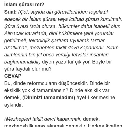
İslam şûrası mı?
Sual:
(Çok sayıda din görevlilerinden teşekkül
edecek bir İslam şûrası veya ictihad şûrası kurulmalı.
Şûra üyesi fazla olursa, hükümler daha isabetli olur.
Alınacak kararlarla, dinî hükümlere yeni yorumlar
getirilmeli, teknolojik şartlara uyularak farzlar
azaltılmalı, mezhepleri taklit devri kapanmalı, İslâm
âlimlerinin bin yıl önce verdiği fetvalar insanları
diyen yazarlar çıkıyor. Böyle bir
bağlamamalıdır)
şûra faydalı olur mu?
CEVAP
Bu, dinde reformcuların düşüncesidir. Dinde bir
eksiklik yok ki tamamlansın? Dinde eksiklik var
demek,
âyet-i kerimesine
(Dininizi tamamladım)
aykırıdır.
demek,
(Mezhepleri taklit devri kapanmalı)
mezhepsizlik esas alınmalı demektir. Herkes âyetten