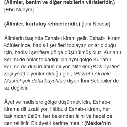
(Âlimler, benim ve diğer nebilerin vârisleridir.)
[Ebu Nuaym]
[İbni Neccar]
(Âlimler, kurtuluş rehberleridir.)
Âlimlerin başında Eshab-ı kiram gelir. Eshab-ı kiram
kötülenince, hadis-i şerifleri toplayan onlar olduğu
için, hadis-i şeriflere gölge düşürülmüş olur. Kur’an-ı
kerimi de onlar topladığı için aynı gölge Kur’an-ı
kerime de düşürülmüş oluyor. Nitekim
(Bazı âyetleri
diyenler olduğu gibi,
keçi yedi)
(Hazret-i Ali’deki
diyen İbni Sebeciler de
Mushaf çok daha büyüktür)
az değildir.
Âyet ve hadislere gölge düşürmek için, Eshab-ı
kirama dil uzatılıyor. Hâlbuki Eshab-ı kiram, her
bakımdan üstün, her bakımdan âlim ve hepsi de
cennetliktir. Bir âyet-i kerime meali:
(Mekke’nin