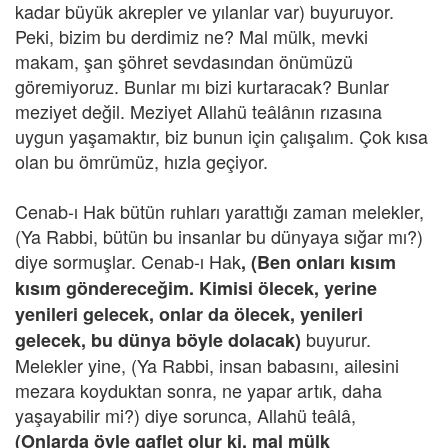
kadar büyük akrepler ve yılanlar var) buyuruyor.
Peki, bizim bu derdimiz ne? Mal mülk, mevki
makam, şan şöhret sevdasından önümüzü
göremiyoruz. Bunlar mı bizi kurtaracak? Bunlar
meziyet değil. Meziyet Allahü teâlânın rızasına
uygun yaşamaktır, biz bunun için çalışalım. Çok kısa
olan bu ömrümüz, hızla geçiyor.
Cenab-ı Hak bütün ruhları yarattığı zaman melekler,
(Ya Rabbi, bütün bu insanlar bu dünyaya sığar mı?)
diye sormuşlar. Cenab-ı Hak
, (Ben onları kısım
kısım göndereceğim. Kimisi ölecek, yerine
yenileri gelecek, onlar da ölecek, yenileri
buyurur.
gelecek, bu dünya böyle dolacak)
Melekler yine, (Ya Rabbi, insan babasını, ailesini
mezara koyduktan sonra, ne yapar artık, daha
yaşayabilir mi?) diye sorunca, Allahü teâlâ,
(Onlarda öyle gaflet olur ki, mal mülk