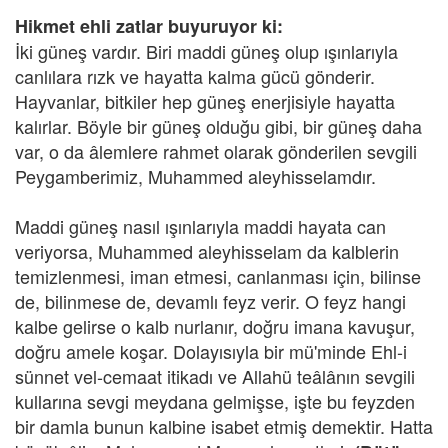
Hikmet ehli zatlar buyuruyor ki:
İki güneş vardır. Biri maddi güneş olup ışınlarıyla
canlılara rızk ve hayatta kalma gücü gönderir.
Hayvanlar, bitkiler hep güneş enerjisiyle hayatta
kalırlar. Böyle bir güneş olduğu gibi, bir güneş daha
var, o da âlemlere rahmet olarak gönderilen sevgili
Peygamberimiz, Muhammed aleyhisselamdır.
Maddi güneş nasıl ışınlarıyla maddi hayata can
veriyorsa, Muhammed aleyhisselam da kalblerin
temizlenmesi, iman etmesi, canlanması için, bilinse
de, bilinmese de, devamlı feyz verir. O feyz hangi
kalbe gelirse o kalb nurlanır, doğru imana kavuşur,
doğru amele koşar. Dolayısıyla bir mü'minde Ehl-i
sünnet vel-cemaat itikadı ve Allahü teâlânın sevgili
kullarına sevgi meydana gelmişse, işte bu feyzden
bir damla bunun kalbine isabet etmiş demektir. Hatta