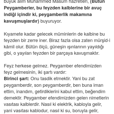
büyük âlim Muhammed Masum hazretleri,
(Bütün
Peygamberler, bu feyzden kalblerine bir avuç
indiği içindir ki, peygamberlik makamına
buyuruyor.
kavuşmuşlardır)
Kıyamete kadar gelecek müminlerin de kalbine bu
feyzden bir zerre iner. Biraz fazla olsa zaten mürşid-i
kâmil olur. Bütün ölçü, güneşin ışınlarının yayıldığı
gibi, o yayılan feyzden bir parçaya kavuşmaktır.
Feyz herkese gelmez. Peygamber efendimizden
feyz gelmesinin, iki şartı vardır:
Onu tasdik etmektir. Yani bu zat
Birinci şart:
peygamberdir, son peygamberdir, ben buna iman
ettim, inandım, getirdiklerini kabul ettim, beğendim
demektir. Peygamber efendimizden gelen nimetlerin
vasıtası kalblerdir. Nasıl ki elektrik, kabloyla gelir,
yani vasıtası kablodur, nasıl ki su, boruyla gelir,