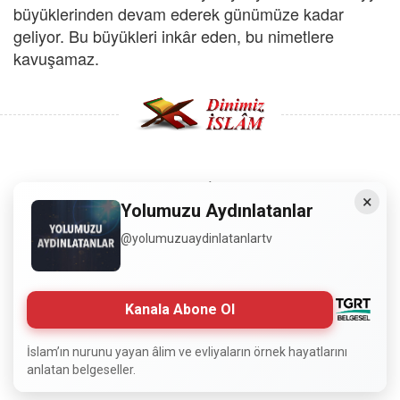
büyüklerinden devam ederek günümüze kadar
geliyor. Bu büyükleri inkâr eden, bu nimetlere
kavuşamaz.
Copyright © 2008 - Dinimiz İslam. Her Hakkı Saklıdır.
×
Yolumuzu Aydınlatanlar
Sitemizdeki bilgiler, bütün insanların istifadesi için
@yolumuzuaydinlatanlartv
hazırlanmıştır. Orijinaline sadık kalmak şartıyla, izin
almaya gerek kalmadan, herkes istediği gibi alıp istifade
edebilir.
Kanala Abone Ol
Normal Siteyi Göster
İslam’ın nurunu yayan âlim ve evliyaların örnek hayatlarını
anlatan belgeseller.