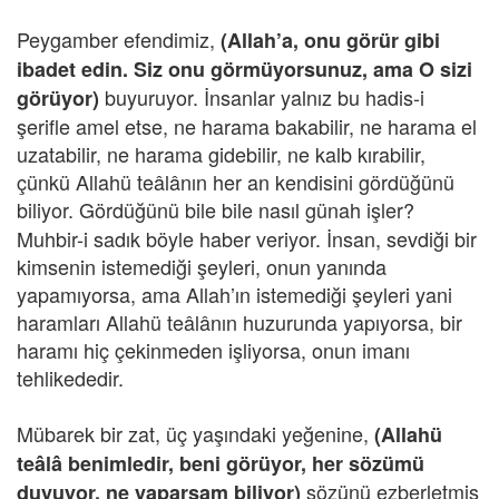
Peygamber efendimiz,
(Allah’a, onu görür gibi
ibadet edin. Siz onu görmüyorsunuz, ama O sizi
buyuruyor. İnsanlar yalnız bu hadis-i
görüyor)
şerifle amel etse, ne harama bakabilir, ne harama el
uzatabilir, ne harama gidebilir, ne kalb kırabilir,
çünkü Allahü teâlânın her an kendisini gördüğünü
biliyor. Gördüğünü bile bile nasıl günah işler?
Muhbir-i sadık böyle haber veriyor. İnsan, sevdiği bir
kimsenin istemediği şeyleri, onun yanında
yapamıyorsa, ama Allah’ın istemediği şeyleri yani
haramları Allahü teâlânın huzurunda yapıyorsa, bir
haramı hiç çekinmeden işliyorsa, onun imanı
tehlikededir.
Mübarek bir zat, üç yaşındaki yeğenine,
(Allahü
teâlâ benimledir, beni görüyor, her sözümü
sözünü ezberletmiş
duyuyor, ne yaparsam biliyor)