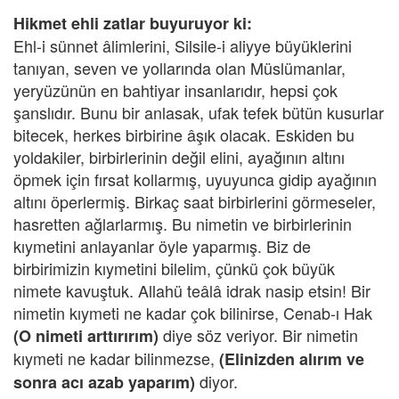
Hikmet ehli zatlar buyuruyor ki:
Ehl-i sünnet âlimlerini, Silsile-i aliyye büyüklerini
tanıyan, seven ve yollarında olan Müslümanlar,
yeryüzünün en bahtiyar insanlarıdır, hepsi çok
şanslıdır. Bunu bir anlasak, ufak tefek bütün kusurlar
bitecek, herkes birbirine âşık olacak. Eskiden bu
yoldakiler, birbirlerinin değil elini, ayağının altını
öpmek için fırsat kollarmış, uyuyunca gidip ayağının
altını öperlermiş. Birkaç saat birbirlerini görmeseler,
hasretten ağlarlarmış. Bu nimetin ve birbirlerinin
kıymetini anlayanlar öyle yaparmış. Biz de
birbirimizin kıymetini bilelim, çünkü çok büyük
nimete kavuştuk. Allahü teâlâ idrak nasip etsin! Bir
nimetin kıymeti ne kadar çok bilinirse, Cenab-ı Hak
diye söz veriyor. Bir nimetin
(O nimeti arttırırım)
kıymeti ne kadar bilinmezse,
(Elinizden alırım ve
diyor.
sonra acı azab yaparım)