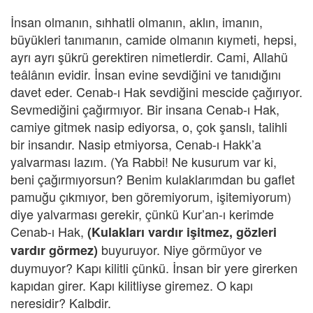
İnsan olmanın, sıhhatli olmanın, aklın, imanın,
büyükleri tanımanın, camide olmanın kıymeti, hepsi,
ayrı ayrı şükrü gerektiren nimetlerdir. Cami, Allahü
teâlânın evidir. İnsan evine sevdiğini ve tanıdığını
davet eder. Cenab-ı Hak sevdiğini mescide çağırıyor.
Sevmediğini çağırmıyor. Bir insana Cenab-ı Hak,
camiye gitmek nasip ediyorsa, o, çok şanslı, talihli
bir insandır. Nasip etmiyorsa, Cenab-ı Hakk’a
yalvarması lazım. (Ya Rabbi! Ne kusurum var ki,
beni çağırmıyorsun? Benim kulaklarımdan bu gaflet
pamuğu çıkmıyor, ben göremiyorum, işitemiyorum)
diye yalvarması gerekir, çünkü Kur’an-ı kerimde
Cenab-ı Hak,
(Kulakları vardır işitmez, gözleri
buyuruyor. Niye görmüyor ve
vardır görmez)
duymuyor? Kapı kilitli çünkü. İnsan bir yere girerken
kapıdan girer. Kapı kilitliyse giremez. O kapı
neresidir? Kalbdir.