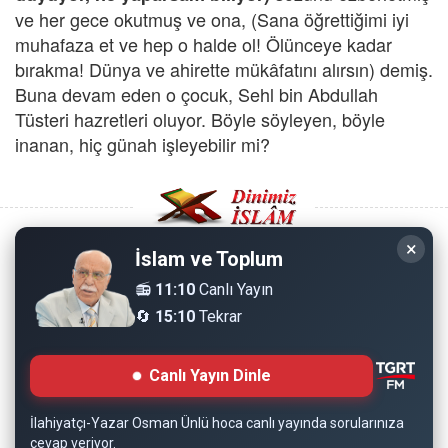
ve her gece okutmuş ve ona, (Sana öğrettiğimi iyi
muhafaza et ve hep o halde ol! Ölünceye kadar
bırakma! Dünya ve ahirette mükâfatını alırsın) demiş.
Buna devam eden o çocuk, Sehl bin Abdullah
Tüsteri hazretleri oluyor. Böyle söyleyen, böyle
inanan, hiç günah işleyebilir mi?
×
İslam ve Toplum
Copyright © 2008 - Dinimiz İslam. Her Hakkı Saklıdır.
📻
11:10
Canlı Yayın
🔄
15:10
Tekrar
Sitemizdeki bilgiler, bütün insanların istifadesi için
hazırlanmıştır. Orijinaline sadık kalmak şartıyla, izin
Canlı Yayın Dinle
almaya gerek kalmadan, herkes istediği gibi alıp istifade
edebilir.
İlahiyatçı-Yazar Osman Ünlü hoca canlı yayında sorularınıza
cevap veriyor.