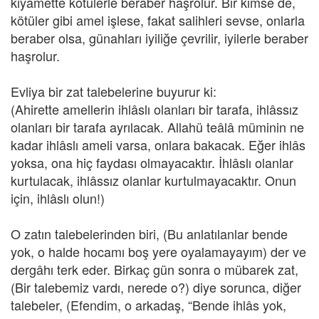
kıyamette kötülerle beraber haşrolur. Bir kimse de,
kötüler gibi amel işlese, fakat salihleri sevse, onlarla
beraber olsa, günahları iyiliğe çevrilir, iyilerle beraber
haşrolur.
Evliya bir zat talebelerine buyurur ki:
(Ahirette amellerin ihlâslı olanları bir tarafa, ihlâssız
olanları bir tarafa ayrılacak. Allahü teâlâ müminin ne
kadar ihlâslı ameli varsa, onlara bakacak. Eğer ihlâs
yoksa, ona hiç faydası olmayacaktır. İhlâslı olanlar
kurtulacak, ihlâssız olanlar kurtulmayacaktır. Onun
için, ihlâslı olun!)
O zatın talebelerinden biri, (Bu anlatılanlar bende
yok, o halde hocamı boş yere oyalamayayım) der ve
dergâhı terk eder. Birkaç gün sonra o mübarek zat,
(Bir talebemiz vardı, nerede o?) diye sorunca, diğer
talebeler, (Efendim, o arkadaş, “Bende ihlâs yok,