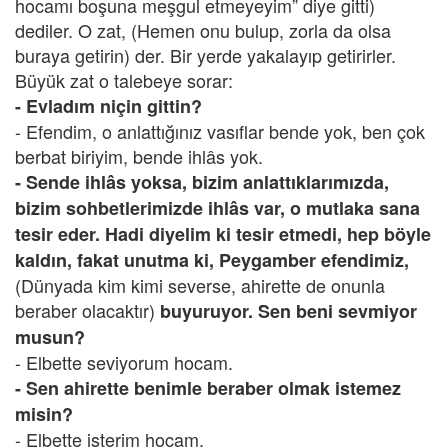
hocamı boşuna meşgul etmeyeyim” diye gitti)
dediler. O zat, (Hemen onu bulup, zorla da olsa
buraya getirin) der. Bir yerde yakalayıp getirirler.
Büyük zat o talebeye sorar:
- Evladım niçin gittin?
- Efendim, o anlattığınız vasıflar bende yok, ben çok
berbat biriyim, bende ihlâs yok.
- Sende ihlâs yoksa, bizim anlattıklarımızda,
bizim sohbetlerimizde ihlâs var, o mutlaka sana
tesir eder. Hadi diyelim ki tesir etmedi, hep böyle
kaldın, fakat unutma ki, Peygamber efendimiz,
(Dünyada kim kimi severse, ahirette de onunla
beraber olacaktır)
buyuruyor. Sen beni sevmiyor
musun?
- Elbette seviyorum hocam.
- Sen ahirette benimle beraber olmak istemez
misin?
- Elbette isterim hocam.