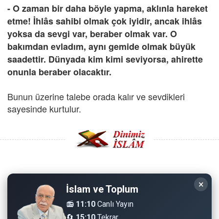
- O zaman bir daha böyle yapma, aklınla hareket
etme! İhlâs sahibi olmak çok iyidir, ancak ihlâs
yoksa da sevgi var, beraber olmak var. O
bakımdan evladım, aynı gemide olmak büyük
saadettir. Dünyada kim kimi seviyorsa, ahirette
onunla beraber olacaktır.
Bunun üzerine talebe orada kalır ve sevdikleri
sayesinde kurtulur.
Copyright © 2008 - Dinimiz İslam. Her Hakkı Saklıdır.
×
İslam ve Toplum
Sitemizdeki bilgiler, bütün insanların istifadesi için
📻
11:10
Canlı Yayın
hazırlanmıştır. Orijinaline sadık kalmak şartıyla, izin
🔄
15:10
Tekrar