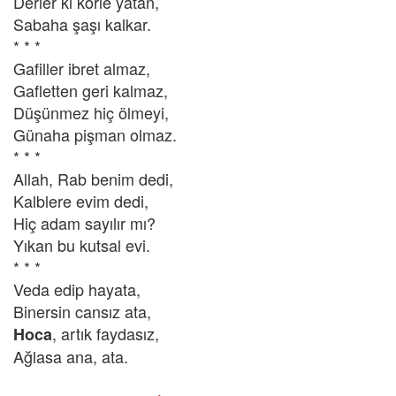
Derler ki körle yatan,
Sabaha şaşı kalkar.
* * *
Gafiller ibret almaz,
Gafletten geri kalmaz,
Düşünmez hiç ölmeyi,
Günaha pişman olmaz.
* * *
Allah, Rab benim dedi,
Kalblere evim dedi,
Hiç adam sayılır mı?
Yıkan bu kutsal evi.
* * *
Veda edip hayata,
Binersin cansız ata,
, artık faydasız,
Hoca
Ağlasa ana, ata.