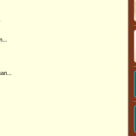
,
...
an...