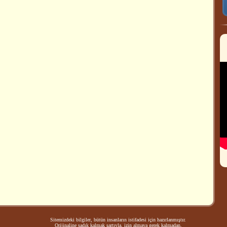
Sitemizdeki bilgiler, bütün insanların istifadesi için hazırlanmıştır.
Orijinaline sadık kalmak şartıyla, izin almaya gerek kalmadan,