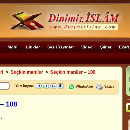
Mobil
Linkler
Sesli Yayınlar
Video
Şiirler
Ekart
ri
>
Seçkin maniler
>
Seçkin maniler – 108
Yazı boyutu
WhatsApp
Yazıcı
 – 108
,