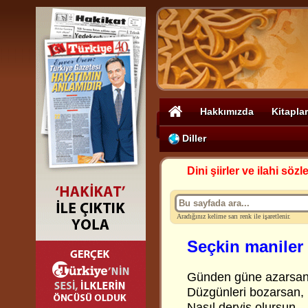
Hakkımızda
Kitaplar
Diller
Dini şiirler ve ilahi sözle
Aradığınız kelime sarı renk ile işaretlenir.
Seçkin maniler
Günden güne azarsan
Düzgünleri bozarsan,
Nasıl derviş olursun,