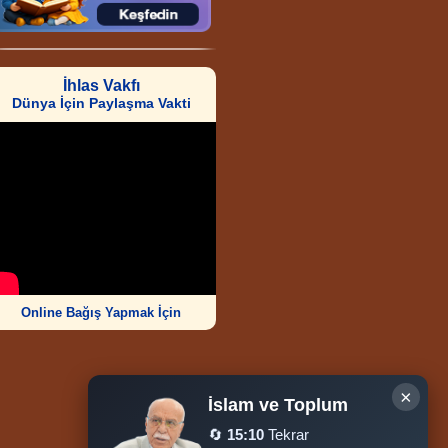
İhlas Vakfı
Dünya İçin Paylaşma Vakti
Online Bağış Yapmak İçin
×
İslam ve Toplum
🔄
15:10
Tekrar
Ziyaretçi Sayısı
252.009.543