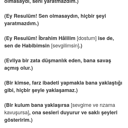
olmasaydı, seni yaratmazdım.)
(Ey Resulüm!
Sen
olmasaydın, hiçbir şeyi
yaratmazdım.)
[dostum]
(Ey Resulüm! İbrahim Hâlilim
ise de,
[sevgilimsin]
sen de Habibimsin
.)
(Evliya bir zata düşmanlık eden, bana savaş
açmış olur.)
(Bir kimse, farz ibadeti yapmakla bana yaklaştığı
gibi, hiçbir şeyle yaklaşamaz.)
[sevgime ve rızama
(Bir kulum bana yaklaşırsa
kavuşursa]
, ona sesleri duyurur ve saklı şeyleri
gösteririm.)