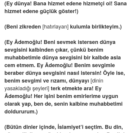
(Ey dünya! Bana hizmet edene hizmetçi ol! Sana
hizmet edene güçlük göster!)
[hatırlayan]
(Beni zikreden
kulumla birlikteyim.)
(Ey Âdemoğlu! Beni sevmek istersen dünya
sevgisini kalbinden çıkar, çünkü benim
muhabbetimle dünya sevgisini bir kalbde asla
cem etmem. Ey Âdemoğlu! Benim sevgimle
beraber dünya sevgisini nasıl istersin! Öyle ise,
[dinin
benim sevgimi ve rızamı, dünyayı
yasakladığı şeyleri]
terk etmekte ara! Ey
Âdemoğlu! Her işini benim emirlerime uygun
olarak yap, ben de, senin kalbine muhabbetimi
doldururum.)
(Bütün dinler içinde, İslamiyet’i seçtim. Bu din,