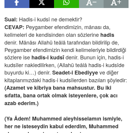
Hadis-i kudsî ne demektir?
Sual:
Peygamber efendimizin, mânası da,
CEVAP:
kelimeleri de kendisinden olan sözlerine
hadis
denir. Mânâsı Allahü teâlâ tarafından bildirilip de,
Peygamber efendimizin kendi kelimeleriyle bildirdiği
sözlere ise
denir. Bunun için, hadis-i
hadis-i kudsî
kudsîler nakledilirken, (Allahü teâlâ hadis-i kudsîde
buyurdu ki…) denir.
ve diğer
Seadet-i Ebediyye
kitaplarımızdaki hadis-i kudsîlerden bazıları şöyledir:
(Azamet ve kibriya bana mahsustur. Bu iki
sıfatta, bana ortak olmak isteyenlere, çok acı
azab ederim.)
(Ya Âdem! Muhammed aleyhisselamın ismiyle,
her ne isteseydin kabul ederdim, Muhammed