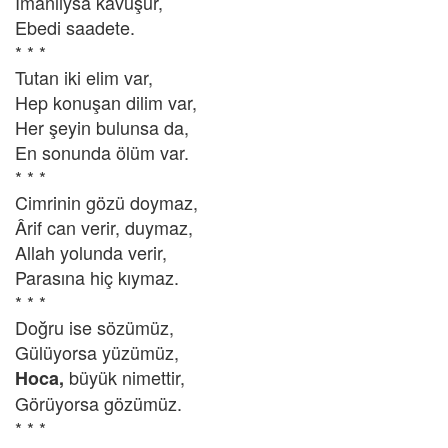
İmanlıysa kavuşur,
Ebedi saadete.
* * *
Tutan iki elim var,
Hep konuşan dilim var,
Her şeyin bulunsa da,
En sonunda ölüm var.
* * *
Cimrinin gözü doymaz,
Ârif can verir, duymaz,
Allah yolunda verir,
Parasına hiç kıymaz.
* * *
Doğru ise sözümüz,
Gülüyorsa yüzümüz,
büyük nimettir,
Hoca,
Görüyorsa gözümüz.
* * *