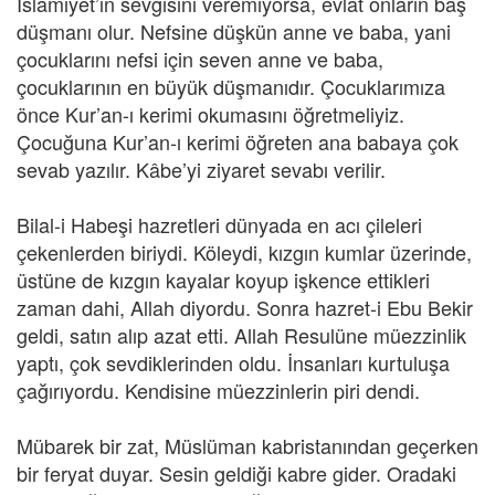
İslamiyet’in sevgisini veremiyorsa, evlat onların baş
düşmanı olur. Nefsine düşkün anne ve baba, yani
çocuklarını nefsi için seven anne ve baba,
çocuklarının en büyük düşmanıdır. Çocuklarımıza
önce Kur’an-ı kerimi okumasını öğretmeliyiz.
Çocuğuna Kur’an-ı kerimi öğreten ana babaya çok
sevab yazılır. Kâbe’yi ziyaret sevabı verilir.
Bilal-i Habeşi hazretleri dünyada en acı çileleri
çekenlerden biriydi. Köleydi, kızgın kumlar üzerinde,
üstüne de kızgın kayalar koyup işkence ettikleri
zaman dahi, Allah diyordu. Sonra hazret-i Ebu Bekir
geldi, satın alıp azat etti. Allah Resulüne müezzinlik
yaptı, çok sevdiklerinden oldu. İnsanları kurtuluşa
çağırıyordu. Kendisine müezzinlerin piri dendi.
Mübarek bir zat, Müslüman kabristanından geçerken
bir feryat duyar. Sesin geldiği kabre gider. Oradaki