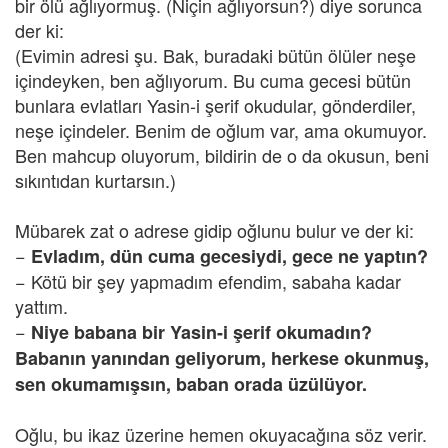
bir ölü ağlıyormuş. (Niçin ağlıyorsun?) diye sorunca
der ki:
(Evimin adresi şu. Bak, buradaki bütün ölüler neşe
içindeyken, ben ağlıyorum. Bu cuma gecesi bütün
bunlara evlatları Yasin-i şerif okudular, gönderdiler,
neşe içindeler. Benim de oğlum var, ama okumuyor.
Ben mahcup oluyorum, bildirin de o da okusun, beni
sıkıntıdan kurtarsın.)
Mübarek zat o adrese gidip oğlunu bulur ve der ki:
−
Evladım, dün cuma gecesiydi, gece ne yaptın?
− Kötü bir şey yapmadım efendim, sabaha kadar
yattım.
−
Niye babana bir Yasin-i şerif okumadın?
Babanın yanından geliyorum, herkese okunmuş,
sen okumamışsın, baban orada üzülüyor.
Oğlu, bu ikaz üzerine hemen okuyacağına söz verir.