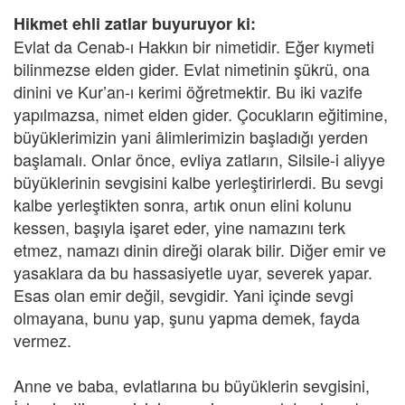
Hikmet ehli zatlar buyuruyor ki:
Evlat da Cenab-ı Hakkın bir nimetidir. Eğer kıymeti
bilinmezse elden gider. Evlat nimetinin şükrü, ona
dinini ve Kur’an-ı kerimi öğretmektir. Bu iki vazife
yapılmazsa, nimet elden gider. Çocukların eğitimine,
büyüklerimizin yani âlimlerimizin başladığı yerden
başlamalı. Onlar önce, evliya zatların, Silsile-i aliyye
büyüklerinin sevgisini kalbe yerleştirirlerdi. Bu sevgi
kalbe yerleştikten sonra, artık onun elini kolunu
kessen, başıyla işaret eder, yine namazını terk
etmez, namazı dinin direği olarak bilir. Diğer emir ve
yasaklara da bu hassasiyetle uyar, severek yapar.
Esas olan emir değil, sevgidir. Yani içinde sevgi
olmayana, bunu yap, şunu yapma demek, fayda
vermez.
Anne ve baba, evlatlarına bu büyüklerin sevgisini,