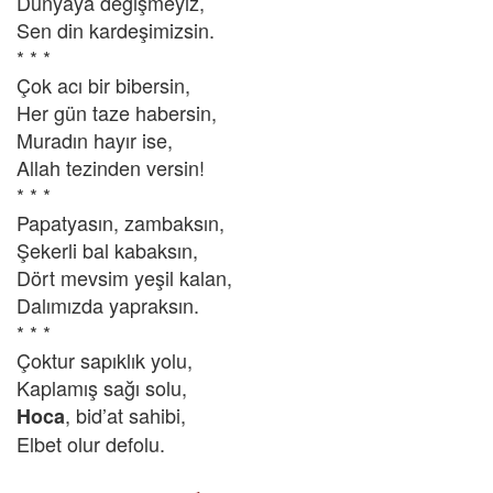
Dünyaya değişmeyiz,
Sen din kardeşimizsin.
* * *
Çok acı bir bibersin,
Her gün taze habersin,
Muradın hayır ise,
Allah tezinden versin!
* * *
Papatyasın, zambaksın,
Şekerli bal kabaksın,
Dört mevsim yeşil kalan,
Dalımızda yapraksın.
* * *
Çoktur sapıklık yolu,
Kaplamış sağı solu,
, bid’at sahibi,
Hoca
Elbet olur defolu.