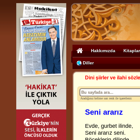
Hakkımızda
Kitaplar
Diller
Dini şiirler ve ilahi sözle
Aradığınız kelime sarı renk ile işaretlenir.
Seni ararız
Evde, gurbet ilinde,
Seni ararız seni.
Böceklerin dilinde,