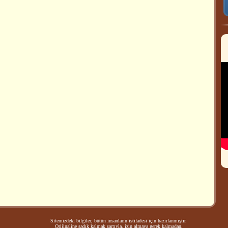
Sitemizdeki bilgiler, bütün insanların istifadesi için hazırlanmıştır.
Orijinaline sadık kalmak şartıyla, izin almaya gerek kalmadan,