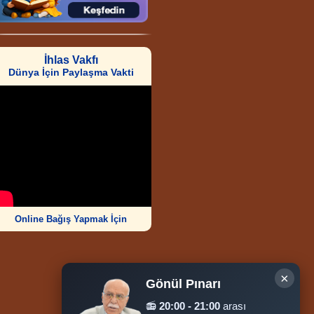
İhlas Vakfı
Dünya İçin Paylaşma Vakti
Online Bağış Yapmak İçin
×
Gönül Pınarı
Ziyaretçi Sayısı
📻
20:00 - 21:00
arası
252.006.972