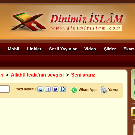
Mobil
Linkler
Sesli Yayınlar
Video
Şiirler
Ekart
ri
>
Allahü teala'nın sevgisi
>
Seni ararız
Yazı boyutu
WhatsApp
Yazıcı