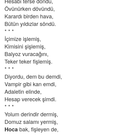
Hesabı terse döndü,
Övünürken dövündü,
Karardı birden hava,
Bütün yıldızlar söndü.
* * *
İçimize işlemiş,
Kimisini şişlemiş,
Balyoz vuracağını,
Teker teker fişlemiş.
* * *
Diyordu, dem bu demdi,
Vampir gibi kan emdi,
Adaletin elinde,
Hesap verecek şimdi.
* * *
Yolum derindir dermiş,
Domuz salamı yermiş,
bak, fişleyen de,
Hoca