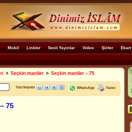
Mobil
Linkler
Sesli Yayınlar
Video
Şiirler
Ekart
ri
>
Seçkin maniler
>
Seçkin maniler – 75
Yazı boyutu
WhatsApp
Yazıcı
– 75