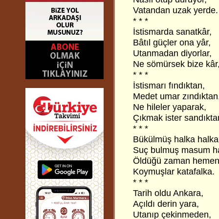
Vatandan uzak yerde.
* * *
İstismarda sanatkâr,
Bâtıl güçler ona yâr,
Utanmadan diyorlar,
Ne sömürsek bize kâr
* * *
İstismarı fındıktan,
Medet umar zındıktan
Ne hileler yaparak,
Çıkmak ister sandıkta
* * *
Bükülmüş halka halka
Suç bulmuş masum ha
Öldüğü zaman hemen
Koymuşlar katafalka.
* * *
Tarih oldu Ankara,
Açıldı derin yara,
Utanıp çekinmeden,