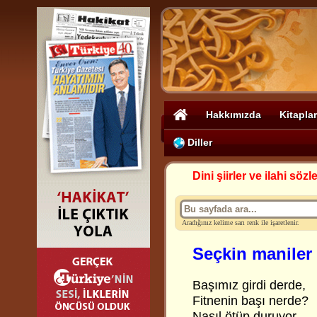
Hakkımızda
Kitaplar
Diller
Dini şiirler ve ilahi sözle
Aradığınız kelime sarı renk ile işaretlenir.
Seçkin maniler 
Başımız girdi derde,
Fitnenin başı nerde?
Nasıl ötüp duruyor,