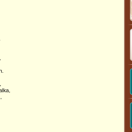
,
,
n.
,
lka,
,