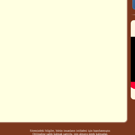
Sitemizdeki bilgiler, bütün insanların istifadesi için hazırlanmıştır.
Orijinaline sadık kalmak şartıyla, izin almaya gerek kalmadan,