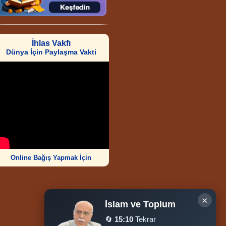
İhlas Vakfı
Dünya İçin Paylaşma Vakti
Online Bağış Yapmak İçin
×
İslam ve Toplum
🔄
15:10
Tekrar
Ziyaretçi Sayısı
252.014.976