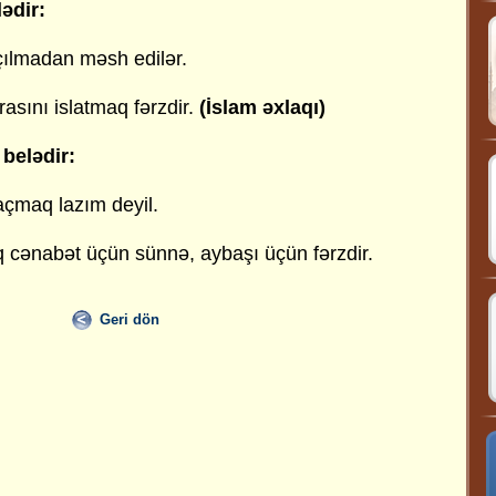
ədir:
çılmadan məsh edilər.
rasını islatmaq fərzdir.
(İslam əxlaqı)
belədir:
açmaq lazım deyil.
cənabət üçün sünnə, aybaşı üçün fərzdir.
Geri dön