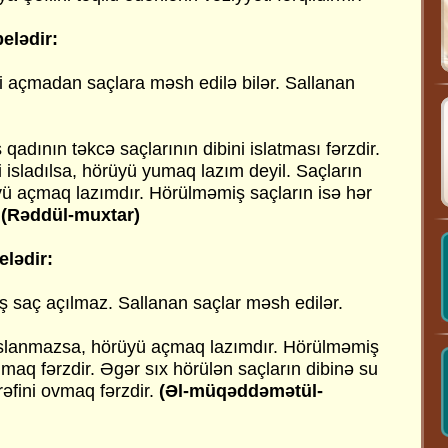
elədir:
i açmadan saçlara məsh edilə bilər. Sallanan
qadının təkcə saçlarının dibini islatması fərzdir.
 isladılsa, hörüyü yumaq lazım deyil. Saçların
yü açmaq lazımdır. Hörülməmiş saçların isə hər
.
(Rəddül-muxtar)
elədir:
 saç açılmaz. Sallanan saçlar məsh edilər.
 islanmazsa, hörüyü açmaq lazımdır. Hörülməmiş
yumaq fərzdir. Əgər sıx hörülən saçların dibinə su
əfini ovmaq fərzdir.
(Əl-müqəddəmətül-