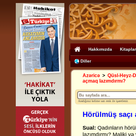
Hakkımızda
Kitaplar
Diller
Azəricə
>
Qüsl-Heyz-
açmaq lazımdırmı?
Aradığınız kelime sarı renk ile işaretlenir.
Hörülmüş saçı 
Sual:
Qadınların hörü
lazımdırmı? Maliki və y