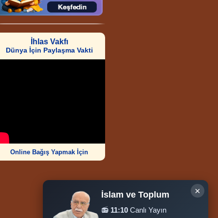
İhlas Vakfı
Dünya İçin Paylaşma Vakti
Online Bağış Yapmak İçin
×
İslam ve Toplum
📻
11:10
Canlı Yayın
Ziyaretçi Sayısı
252.011.817