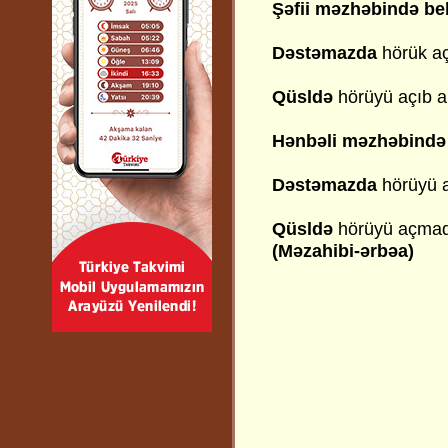
Şəfii məzhəbində bel
Dəstəmazda
hörük a
Qüsldə
hörüyü açıb
a
Hənbəli məzhəbində 
Dəstəmazda
hörüyü 
Qüsldə
hörüyü açmaq 
(Məzahibi-ərbəa)