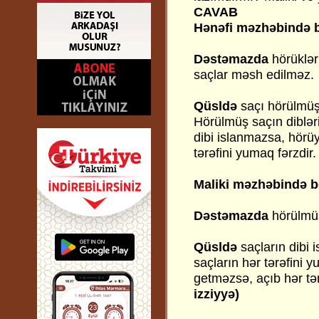
CAVAB
Hənəfi məzhəbində b
Dəstəmazda
hörüklər
saçlar məsh edilməz.
Qüsldə
saçı hörülmüş 
Hörülmüş saçın dibləri
dibi islanmazsa, hörü
tərəfini yumaq fərzdir
Maliki məzhəbində b
Dəstəmazda
hörülmüş
Qüsldə
saçların dibi
saçların hər tərəfini 
getməzsə, açıb hər tər
izziyyə)