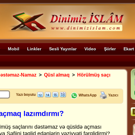
Mobil
Linkler
Sesli Yayınlar
Video
Şiirler
Ekart
Dəstəmaz-Namaz
>
Qüsl almaq
>
Hörülmüş saçı
Yazı boyutu
WhatsApp
Yazıcı
açmaq lazımdırmı?
lmüş saçlarını dəstəmaz və qüsldə açması
a Şəfiini təqlid edənlərin vəziyyəti fərqlidirmi?