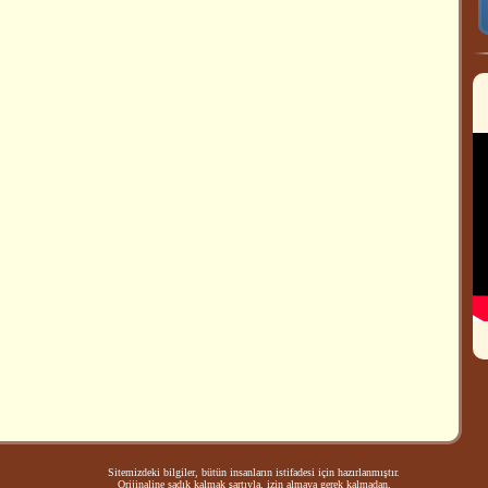
Sitemizdeki bilgiler, bütün insanların istifadesi için hazırlanmıştır.
Orijinaline sadık kalmak şartıyla, izin almaya gerek kalmadan,