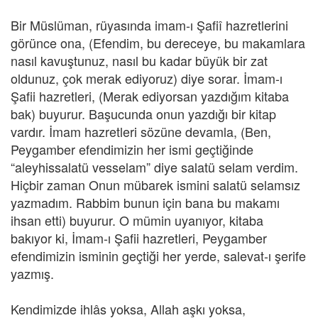
Bir Müslüman, rüyasında imam-ı Şafiî hazretlerini
görünce ona, (Efendim, bu dereceye, bu makamlara
nasıl kavuştunuz, nasıl bu kadar büyük bir zat
oldunuz, çok merak ediyoruz) diye sorar. İmam-ı
Şafii hazretleri, (Merak ediyorsan yazdığım kitaba
bak) buyurur. Başucunda onun yazdığı bir kitap
vardır. İmam hazretleri sözüne devamla, (Ben,
Peygamber efendimizin her ismi geçtiğinde
“aleyhissalatü vesselam” diye salatü selam verdim.
Hiçbir zaman Onun mübarek ismini salatü selamsız
yazmadım. Rabbim bunun için bana bu makamı
ihsan etti) buyurur. O mümin uyanıyor, kitaba
bakıyor ki, İmam-ı Şafii hazretleri, Peygamber
efendimizin isminin geçtiği her yerde, salevat-ı şerife
yazmış.
Kendimizde ihlâs yoksa, Allah aşkı yoksa,