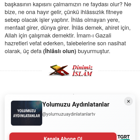
başkasının kapısını çalmamızın ne faydası olur? Ne
bize, ne ona hayır gelir, çünkü ihlâssızlık fitneye
sebep olacak işler yaptırır. İhlâs olmayan yere,
menfaat girer, dünya girer. İhlâs demek, ahiret için,
Allah için çalışmak demektir. İmam-ı Gazali
hazretleri vefat ederken, talebelerine son nasihat
olarak, üç defa
buyurmuştur.
(İhlâslı olun)
Copyright © 2008 - Dinimiz İslam. Her Hakkı Saklıdır.
×
Yolumuzu Aydınlatanlar
Sitemizdeki bilgiler, bütün insanların istifadesi için
@yolumuzuaydinlatanlartv
hazırlanmıştır. Orijinaline sadık kalmak şartıyla, izin
almaya gerek kalmadan, herkes istediği gibi alıp istifade
edebilir.
Kanala Abone Ol